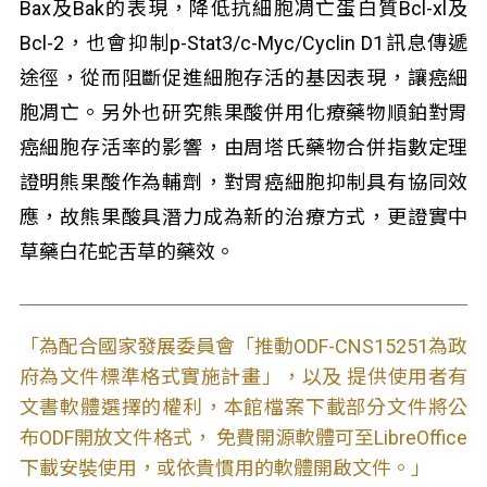
Bax及Bak的表現，降低抗細胞凋亡蛋白質Bcl-xl及
Bcl-2，也會抑制p-Stat3/c-Myc/Cyclin D1訊息傳遞
途徑，從而阻斷促進細胞存活的基因表現，讓癌細
胞凋亡。另外也研究熊果酸併用化療藥物順鉑對胃
癌細胞存活率的影響，由周塔氏藥物合併指數定理
證明熊果酸作為輔劑，對胃癌細胞抑制具有協同效
應，故熊果酸具潛力成為新的治療方式，更證實中
草藥白花蛇舌草的藥效。
「為配合國家發展委員會「推動ODF-CNS15251為政
府為文件標準格式實施計畫」，以及 提供使用者有
文書軟體選擇的權利，本館檔案下載部分文件將公
布ODF開放文件格式， 免費開源軟體可至LibreOffice
下載安裝使用，或依貴慣用的軟體開啟文件。」