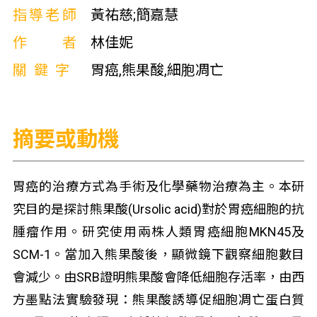
指導老師
黃祐慈;簡嘉慧
作者
林佳妮
關鍵字
胃癌,熊果酸,細胞凋亡
摘要或動機
胃癌的治療方式為手術及化學藥物治療為主。本研
究目的是探討熊果酸(Ursolic acid)對於胃癌細胞的抗
腫瘤作用。研究使用兩株人類胃癌細胞MKN45及
SCM-1。當加入熊果酸後，顯微鏡下觀察細胞數目
會減少。由SRB證明熊果酸會降低細胞存活率，由西
方墨點法實驗發現：熊果酸誘導促細胞凋亡蛋白質