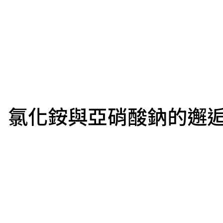
，氯化銨與亞硝酸鈉的邂