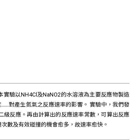
=Ae-Ea/RT 本實驗以NH4Cl及NaNO2的水溶液為主要反應物製造
....對產生氮氣之反應速率的影響。 實驗中，我們發
]1 為二級反應。再由計算出的反應速率常數，可算出反應
撞次數及有效碰撞的機會愈多，故速率愈快。