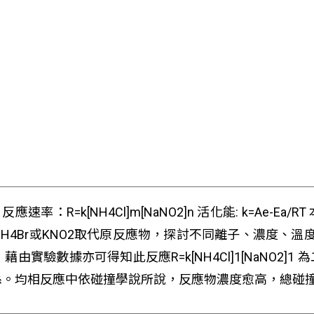
 + NaCl 反應速率：R=k[NH4Cl]m[NaNO2]n 活化能: k
Br或KNO2取代原反應物，探討不同離子、濃度、溫度..
實驗數據亦可得知此反應R=k[NH4Cl]1[NaNO2
係。均相反應中依碰撞學說所說，反應物濃度愈高，總碰