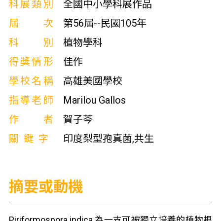
科展類別
全國中小學科展作品
屆次
第56屆--民國105年
科別
植物學科
得獎情形
佳作
學校名稱
高雄美國學校
指導老師
Marilou Gallos
作者
賀子芩
關鍵字
印度梨型孢真菌,共生
摘要或動機
Piriformospora indica 為一支可被獨立培養的植物根