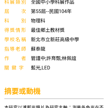
科展類別
全國中小學科展作品
屆次
第55屆--民國104年
科別
物理科
得獎情形
最佳鄉土教材獎
學校名稱
新北市立新莊高級中學
指導老師
蘇泰龍
作者
管謹中;許育甄;林佩誼
關鍵字
藍光,LED
摘要或動機
本研究以濾藍光鏡片為研究主軸；測量各色光在不