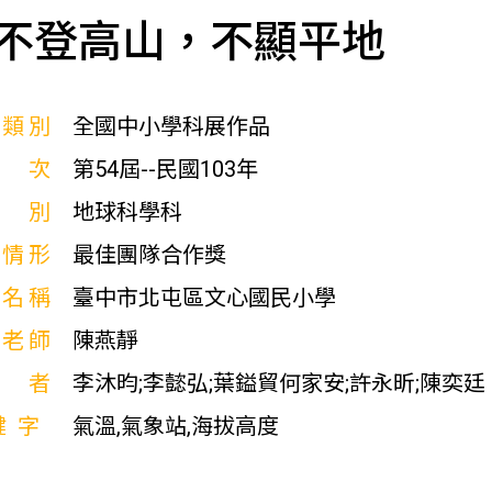
不登高山，不顯平地
展類別
全國中小學科展作品
屆次
第54屆--民國103年
科別
地球科學科
獎情形
最佳團隊合作獎
校名稱
臺中市北屯區文心國民小學
導老師
陳燕靜
作者
李沐昀;李懿弘;葉鎰貿何家安;許永昕;陳奕廷
鍵字
氣溫,氣象站,海拔高度