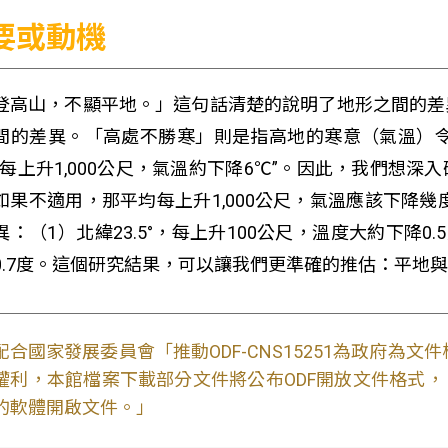
要或動機
登高山，不顯平地。」這句話清楚的說明了地形之間的差
間的差異。「高處不勝寒」則是指高地的寒意（氣溫）令
均每上升1,000公尺，氣溫約下降6℃”。因此，我們想
如果不適用，那平均每上升1,000公尺，氣溫應該下降
異：（1）北緯23.5°，每上升100公尺，溫度大約下降0.
0.7度。這個研究結果，可以讓我們更準確的推估：平地
配合國家發展委員會「推動ODF-CNS15251為政府為
權利，本館檔案下載部分文件將公布ODF開放文件格式， 免費
的軟體開啟文件。」