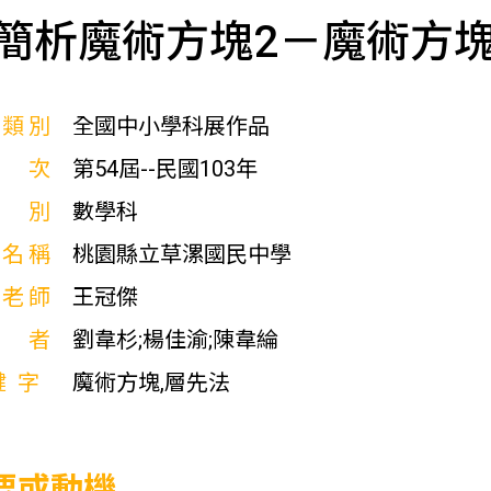
簡析魔術方塊2－魔術方
展類別
全國中小學科展作品
屆次
第54屆--民國103年
科別
數學科
校名稱
桃園縣立草漯國民中學
導老師
王冠傑
作者
劉韋杉;楊佳渝;陳韋綸
鍵字
魔術方塊,層先法
要或動機