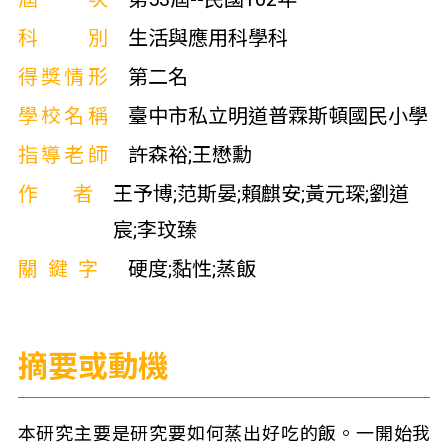
科別
生活與應用科學科
得獎情形
第二名
學校名稱
臺中市私立明道普霖斯頓國民小學
指導老師
許森裕;王懋勳
作者
王予博;范斯晏;賴麒安;黃元琛;劉道
宸;李玟臻
關鍵字
硬度;黏性;蒸飯
摘要或動機
本研究主要是研究要如何蒸出好吃的飯。一開始我