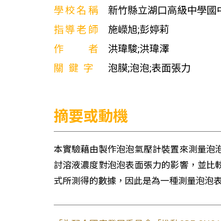
學校名稱
新竹縣立湖口高級中學國
指導老師
施嶸旭;彭婷莉
作者
洪瑋駿;洪瑋澤
關鍵字
泡膜;泡泡;表面張力
摘要或動機
本實驗藉由製作泡泡氣壓計裝置來測量泡
討溶液濃度對泡泡表面張力的影響，並比
式所測得的數據，因此是為一種測量泡泡