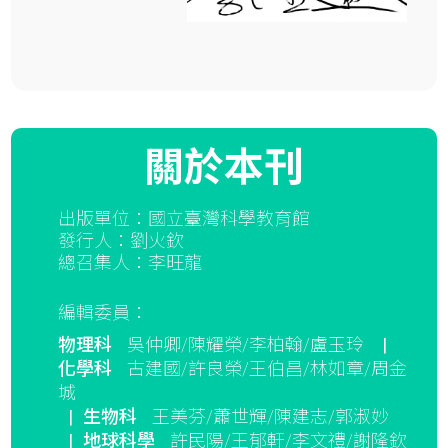
關於本刊
出版單位：國立臺灣科學教育館
發行人：劉火欽
總召集人：李旺龍
編輯委員：
物理科
吳仲卿/陳耀榮/李柏翰/盧玉玲
|
化學科
古建國/許良榮/王伯昌/林如章/周金
城
|
生物科
王美芬/蕭世輝/陳建志/郭淑妙
|
地球科學
許民陽/王郁軒/李文禮/謝隆欽