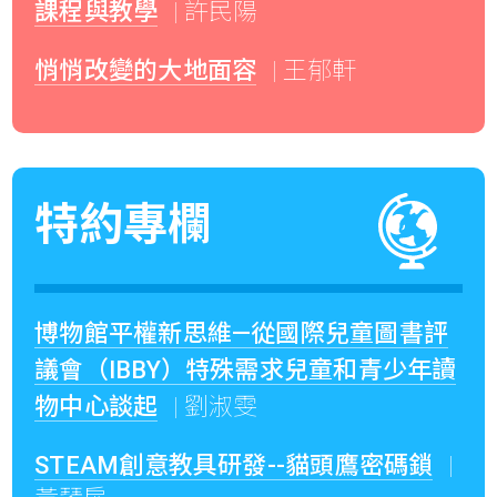
課程與教學
| 許民陽
悄悄改變的大地面容
| 王郁軒
特約專欄
博物館平權新思維—從國際兒童圖書評
議會（IBBY）特殊需求兒童和青少年讀
物中心談起
| 劉淑雯
STEAM創意教具研發--貓頭鷹密碼鎖
|