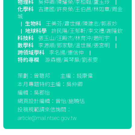
物理科
吳仲卿/陳耀榮/李柏翰/盧玉玲
|
化學科
古建國/許良榮/王伯昌/林如章/周金
城
|
生物科
王美芬/蕭世輝/陳建志/郭淑妙
|
地球科學
許民陽/王郁軒/李文禮/謝隆欽
科技科
張玉山/汪殿杰/林育沖/趙珩宇
|
數學科
李源順/鄧家駿/溫世展/張宮明
|
跨領域學科
李名揚/連信仲
|
特約專欄
游森棚/黃琴扉/劉淑雯
策劃：曾聰邦
主編：錢康偉
本月專題特約主編：吳仲卿
編輯：吳郡怡
網頁設計編輯：曾怡/施曉恬
投稿規範請來信詢問：
article@mail.ntsec.gov.tw