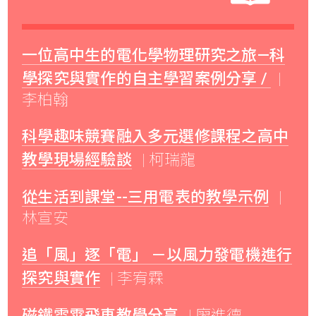
一位高中生的電化學物理研究之旅—科
學探究與實作的自主學習案例分享 /
|
李柏翰
科學趣味競賽融入多元選修課程之高中
教學現場經驗談
| 柯瑞龍
從生活到課堂--三用電表的教學示例
|
林宣安
追「風」逐「電」 －以風力發電機進行
探究與實作
| 李宥霖
磁鐵雲霄飛車教學分享
| 廖進德