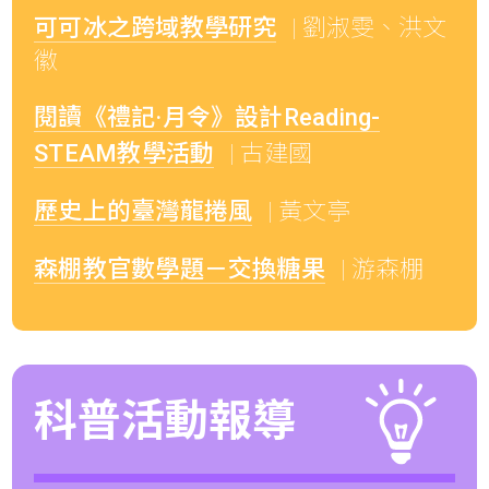
可可冰之跨域教學研究
| 劉淑雯、洪文
徽
閱讀《禮記·月令》設計Reading-
STEAM教學活動
| 古建國
歷史上的臺灣龍捲風
| 黃文亭
森棚教官數學題－交換糖果
| 游森棚
科普活動報導