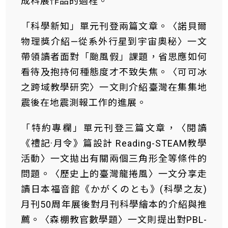
成科展作品的過程。
「科學新知」單元刊登兩篇文章。〈諾貝爾
物理獎介紹—從系外行星到宇宙奧秘〉一文
帶領讀者面對「颱風假」課題，省思應如何
看待及抱持何種態度才不致失焦。〈可可冰
之跨域教學研究〉一文則介紹臺灣在集集地
震後在地震測報工作的進展。
「特約專欄」單元刊登三篇文章，〈閱讀
《禮記·月令》篇設計 Reading-STEAM教學
活動〉一文拋出有關兩個三角形全等條件的
問題。〈歷史上的臺灣龍捲風〉一文分享走
讀日本福音館《かがくのとも》(科學之友)
月刊50周年展後對月刊科學繪本的介紹與推
薦。〈森棚教官數學題〉一文則提出對PBL-