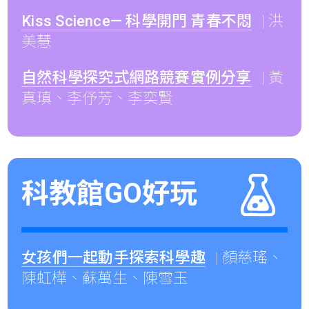
Kiss Science— 科學開門 青春不悶
| 洪
美慧
自然科學探究式網路競賽實例分享
| 黃
真瑱、李伃芳、李奕賢
科教館GO好玩
女孩們一起動手探索科學趣
| 顏慈瑤、
陳虹樺、蘇萬生、陳雪玉