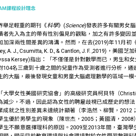
EAM課程設計理念
界舉足輕重的期刊《
科學
》(
Science
)發表許多有關男女
讀者先入為主的帶有性別偏見的觀點，加之有許多變因並未
加加深兩性間差異的鴻溝。然而，在去(2019)年11月初
sey, A. J., Csumitta, K. D., & Cantlon, J. F. ,2
Alyssa Kersey)指出：「不僅僅是針對數學而已，
對104名三歲到十歲之間的兒童作為受測者進行分析，通過
生的大腦，最後發現女童和男童大腦處理數學的區域一模
「大學女性美國研究協會」的高級研究員柯貝特（Christia
為減少，不過，因此認為女性的聘雇歧視已成歷史的想法
業成就之性別差異未達統計顯著（李浩然、柳賢，2012；
學生優於男學生的現象（陳世杰，2005；黃國清，20
學生不願意選擇理科的原因。2009至2013年間，臺
明顯，顯示目前教育環境與社會環境對於女性學習數理科