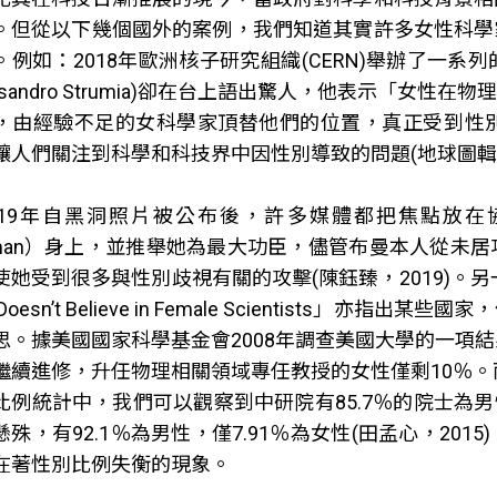
。但從以下幾個國外的案例，我們知道其實許多女性科學
。例如：2018年歐洲核子研究組織(CERN)舉辦了一
lessandro Strumia)卻在台上語出驚人，他表示「
，由經驗不足的女科學家頂替他們的位置，真正受到性
讓人們關注到科學和科技界中因性別導致的問題(地球圖輯隊
019年自黑洞照片被公布後，許多媒體都把焦點放在協
uman）身上，並推舉她為最大功臣，儘管布曼本人從未
使她受到很多與性別歧視有關的攻擊(陳鈺臻，2019)。
t Doesn’t Believe in Female Scientis
思。據美國國家科學基金會2008年調查美國大學的一項
繼續進修，升任物理相關領域專任教授的女性僅剩10％。
比例統計中，我們可以觀察到中研院有85.7％的院士為男
懸殊，有92.1％為男性，僅7.91％為女性(田孟心，2
在著性別比例失衡的現象。