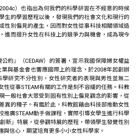
2004c）也指出為何我們的科學研習在不經意的時候
學生的學習歷程以後，發現我們的社會文化和現行的
或性別偏見的產生，因而對女性從事科技相關領域造
，進而提升女性在科技上的競爭力與機會，成為現今
視公約」（CEDAW）的簽署，宣示我國保障婦女權益
業與基金會也響應國際上的理念，於2008年起創辦
科學研究不分性別，女性研究者的表現與男性並無二
性從事STEAM有關的工作是刻不容緩的任務。科教
現一般社會大眾受到固有性別上偏見觀念的影響，從
差異的種子。有鑑於此，科教館藉由科技部推動女性
推廣STEAM動手做課程，實際引導女學生進行科學
化創新」特展，從參觀特展的歷程，帶領學生發覺性別
趣與信心，期望培育更多小小女性科學家。