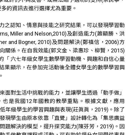
據更多的資訊去進行選擇尤為重要。
力之認知、情意與技能之研究結果，可以發現學習動
earns, Miller and Nelson,2010)及創造能力(蕭顯勝、洪
and Bogner, 2010)及問題解決(鄭禛信，2006)方
關係。在自我效能(郭文金、梁惠珍、柳賢，2015)
的「 六七年級女學生數學學習動機、興趣和自信心量
結果顯示，在參加完活動後全體女學生的數學學習興
。
未來面對生活中挑戰的能力，並讓學生透過「動手做」
，也是我國12年國教的教學重點。根據文獻，應用
低年級學生的學習興趣與表現(莊眞眞，2019)。除了
，發現學生由原本依靠「直覺」設計轉化為「集思廣益
題解決的模型，提升探究能力(陳芬芳，2019)。因
學動手做教育課程或活動，可有助於提升女同學從事與