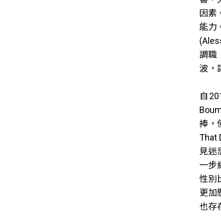
因素
能力
(A
調職
波，
自2
Bo
捧，
Tha
見迷
一步
性別
更加
也存