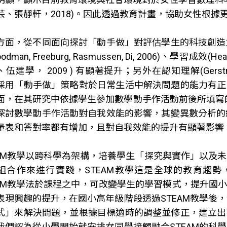
芸、張靜軒，2018)。因此透過教育計畫，協助女性根
方面，從不同面向探討「動手做」對評估學生的科技創造
odman, Freeburg, Rasmussen, Di, 2006)、學習成效(H
伍建學， 2009 ) 有顯著提升；另外在認知理解(Gerstner 
採用「動手做」策略對於日常生活中解決問題的能力有正向
面，在其研究中依據學生參加數學動手作活動前後所填寫
探討數學動手作活動對自我效能的影響，其變異數分析的
量表和答對率都有增加，且對自我效能的提升有顯著影響
EAM教學以跨科學為架構，培養學生「探究與實作」以及
組合作來進行實踐，STEAM教學這是全球的教育趨勢
EAM教學法於課程之中，可改變學生的學習模式，提升國小
表現興趣的提升，在國小高年級階段透過STEAM教學後
式」來解決問題，並根據目標適時的調整並修正，建立出問
我們認為從小學開始就安排女同學接觸融合STEAM的科