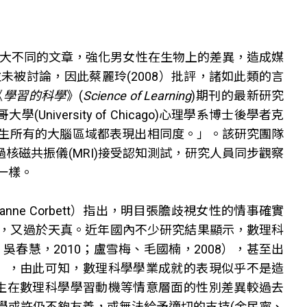
腦大不同的文章，強化男女性在生物上的差異，造成媒
被討論，因此蔡麗玲(2008）批評，諸如此類的言
《
學習的科學
》(
Science of Learning
)期刊的最新研究
019)，美國芝加哥大學(University of Chicago)心理學系博士後學者克
男生和女生所有的大腦區域都表現出相同度。」。該研究團隊
核磁共振儀(MRI)接受認知測試，研究人員同步觀察
一樣。
nne Corbett）指出，明目張膽歧視女性的情事確實
，又過於天真。近年國內不少研究結果顯示，數理科
吳春慧，2010；盧雪梅、毛國楠，2008），甚至出
08），由此可知，數理科學學業成就的表現似乎不是造
灣學生在數理科學學習動機等情意層面的性別差異較過去
學或許仍不夠友善，或無法給予適切的支持(余民寧、