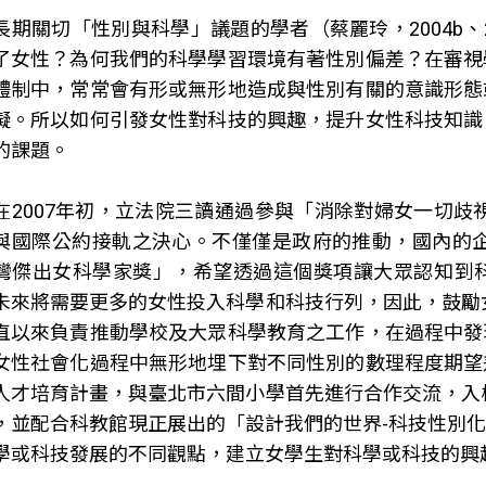
長期關切「性別與科學」議題的學者（蔡麗玲，2004b、
了女性？為何我們的科學學習環境有著性別偏差？在審視
體制中，常常會有形或無形地造成與性別有關的意識形態
礙。所以如何引發女性對科技的興趣，提升女性科技知識
的課題。
在2007年初，立法院三讀通過參與「消除對婦女一切歧
與國際公約接軌之決心。不僅僅是政府的推動，國內的企
灣傑出女科學家獎」，希望透過這個獎項讓大眾認知到
未來將需要更多的女性投入科學和科技行列，因此，鼓勵女
直以來負責推動學校及大眾科學教育之工作，在過程中發
女性社會化過程中無形地埋下對不同性別的數理程度期望
人才培育計畫，與臺北市六間小學首先進行合作交流，入校
，並配合科教館現正展出的「設計我們的世界-科技性別
學或科技發展的不同觀點，建立女學生對科學或科技的興