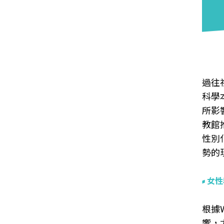
過往
科學
所影
教館
性別
勢的
女性
根據W
響，