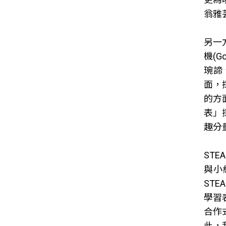
翁雅
另一
機(Go
琬諦、
面，
的方
表」
趣分
ST
與小
ST
學習
合作
此，