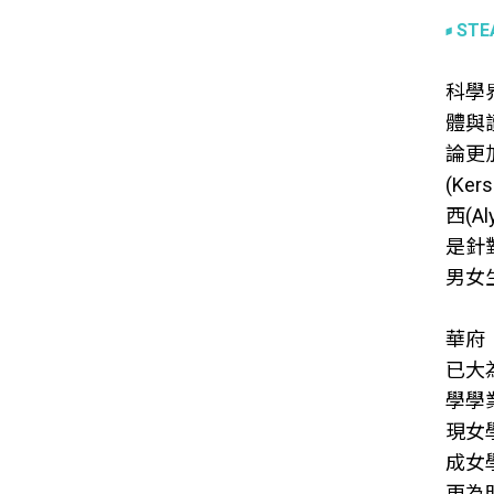
ST
科學
體與
論更
(Ker
西(
是針
男女
華府
已大
學學
現女
成女
更為