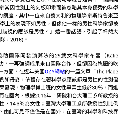
家常因性別上的刻板印象而被忽略其本身優秀的科學
系列的講座，其中一位來自義大利的物理學家斯特魯米亞
女性在物理學上的表現不如男性，但像他一樣的男性科學家卻被
別歧視的應該是男性。」這一番話語，引起了軒然大
，2018)。
助團隊開發演算法的29歲女科學家布曼（Katie
居功，一再強調成果來自團隊合作，但卻因為媒體的吹
另一方面，在近年美國
OZY網站
的一篇文章「The Place
ts」亦指出某些國家，例如丹麥，依舊存在著科學家應該都是男性的性別偏
結果發現，物理學博士班的女性畢業生低於30％，而進
而在國內，根據2015年中研院和台大理工系所教授的
性，14.3％為女性；臺灣大學理工系所教授性別比例
015)。由此可見不僅僅是在國外，在臺灣的科學和科技界