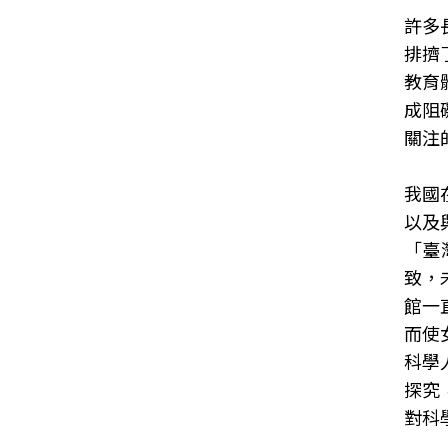
許多
排擠
教育
成阻
關注
我國
以及
「臺
致，
館一
而使
科學
探究
對科