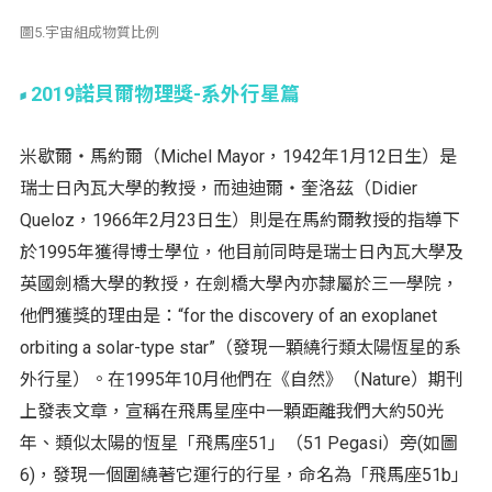
圖5.宇宙組成物質比例
2019諾貝爾物理獎-系外行星篇
米歇爾‧馬約爾（Michel Mayor，1942年1月12日生）是
瑞士日內瓦大學的教授，而迪迪爾‧奎洛茲（Didier
Queloz，1966年2月23日生）則是在馬約爾教授的指導下
於1995年獲得博士學位，他目前同時是瑞士日內瓦大學及
英國劍橋大學的教授，在劍橋大學內亦隸屬於三一學院，
他們獲獎的理由是：“for the discovery of an exoplanet
orbiting a solar-type star”（發現一顆繞行類太陽恆星的系
外行星）。在1995年10月他們在《自然》（Nature）期刊
上發表文章，宣稱在飛馬星座中一顆距離我們大約50光
年、類似太陽的恆星「飛馬座51」（51 Pegasi）旁(如圖
6)，發現一個圍繞著它運行的行星，命名為「飛馬座51b」