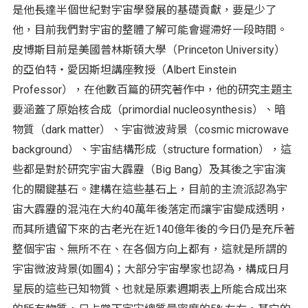
是他長達半個世紀對宇宙學發展的基礎貢獻，要是少了
他，目前我們對宇宙的整體了解可能會遲滯好一段時間。
皮博斯目前是美國普林斯頓大學（Princeton University）
的亞伯特‧愛因斯坦講座教授（Albert Einstein
Professor），在他數百篇的研究著作中，他的研究主題主
要涵蓋了原始核合成（primordial nucleosynthesis）、暗
物質（dark matter）、宇宙微波背景（cosmic microwave
background）、宇宙結構形成（structure formation），這
些都是對於研究宇宙大霹靂（Big Bang）及其後之宇宙演
化的關鍵基石。建構在這些基石上，目前的主流派認為宇
宙大霹靂的混沌在大約40萬年後落定而讓宇宙變成透明，
而其所遺留下來的古老光在近140億年後的今日仍是充斥著
整個宇宙、無所不在、在各個方向上都有，這就是所謂的
宇宙微波背景(如圖4)；大部分宇宙學家也認為，構成日月
星辰的這些已知物質、也就是原素週期表上所能合成出來