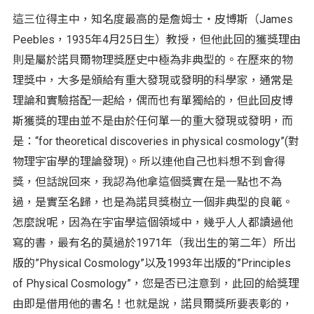
這三位得主中，知名度最高的是詹姆士‧皮博斯（James
Peebles，1935年4月25日生）教授，但他此回的獲獎理由
則是屬於諾貝爾物理獎歷史中極為非典型的。在歷來的物
理獎中，大多是頒給有重大發現或發明的科學家，通常是
理論和實驗搭配一起給，偶而也有單獨給的，但此回皮博
斯獲獎的理由並不是由於任何單一的重大發現或發明，而
是：“for theoretical discoveries in physical cosmology”(對
物理宇宙學的理論發現)。所以連他自己也料想不到會得
獎，但話說回來，我認為他拿這個獎實在是一點也不為
過，是實至名歸，也是為諾貝獎樹立一個非典型的良範。
怎麼說呢，因為在宇宙學這個領域中，幾乎人人都讀過他
寫的書，最有名的莫過於1971年（我出生的第二年）所出
版的”Physical Cosmology”以及1993年出版的”Principles
of Physical Cosmology”，您是否已注意到，此回的給獎理
由即是借用他的書名！也就是說，諾貝爾獎所要表彰的，