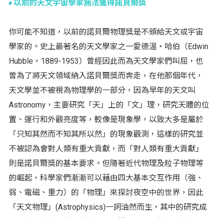
以前的天文宇宙學家無法獲得諾貝爾獎
你可能不知道，以前的諾貝爾物理獎是不頒給天文或宇宙
學家的。史上最著名的天文學家之一愛德溫‧哈伯（Edwin
Hubble，1889-1953）曾經因此而為天文學家們叫屈，也
曾為了將天文領域納入諾貝爾獎而奔走，在他那個年代，
天文學並不被視為物理學的一部分，因為早年的天文叫
Astronomy，主要研究「天」上的「文」理，研究天體的位
置、運行和外觀亮度等，較像是現象學，以致大多是屬於
「只知其然而不知其所以然」的現象觀測，這樣的研究並
不被認為會對人類有重大貢獻，而「對人類有重大貢獻」
則是諾貝爾獎的基本要求。但隨著近代物理及粒子物理等
的崛起，科學家們漸漸可以藉由四大基本交互作用（強、
弱、電磁、重力）的「物理」來探討夜空中的世界，因此
「天文物理」(Astrophysics)一詞油然而生，其中的研究成