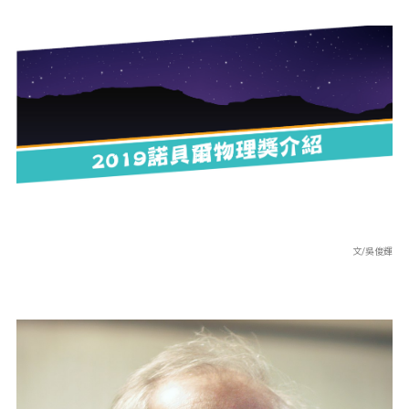
文/吳俊輝