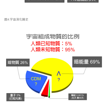
圖4.宇宙演化簡史