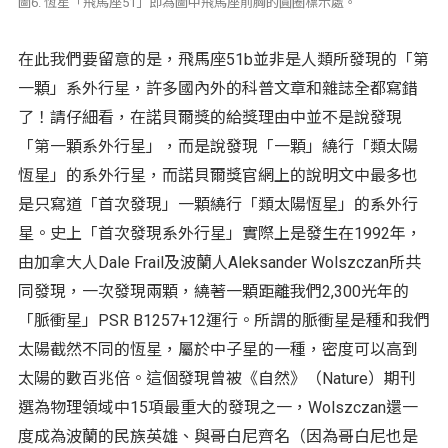
圖6. 恆星「飛馬座51」即為圖中飛馬座前胸的圓圈標示處。
在此我們要留意的是，飛馬座51b並非是人類所發現的「第
一顆」系外行星，許多國內外的科普文章和雜誌全都寫錯
了！請仔細看，在諾貝爾獎的給獎理由中並不是說發現
「第一顆系外行星」，而是說發現「一顆」繞行「類太陽
恆星」的系外行星，而諾貝爾獎官網上的說明文中最多也
是只寫道「首次發現」一顆繞行「類太陽恆星」的系外行
星。史上「首次發現系外行星」實際上是發生在1992年，
由加拿大人Dale Frail及波蘭人Aleksander Wolszczan所共
同發現，一次發現兩顆，繞著一顆距離我們2,300光年的
「脈衝星」PSR B1257+12運行。所謂的脈衝星是種和我們
太陽截然不同的恆星，屬於中子星的一種，密度可以高到
太陽的數百兆倍。這個發現曾被《自然》（Nature）期刊
選為物理領域中15項最重大的發現之一，Wolszczan還一
度成為波蘭的民族英雄、與哥白尼齊名（因為哥白尼也是