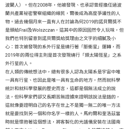
波蘭人）。但在2008年，他被發現、也承認曾經擔任過波
蘭共產黨祕密警察組織的線民，爾後成為高度爭議性的人
物。過去幾個月來一直有人在討論為何2019的諾貝爾獎不
是頒給Frail及Wolszczan，這其中的原因固然令人玩味，但
我們也特別留意到諾貝爾獎給獎理由之文字的細膩及小
心：首次被發現的系外行星是繞行著「脈衝星」運轉，而
2019年的兩位得主則是首次發現繞行「類太陽恆星」之系
外行星的人。
在人類的傳統想法中，總有很多人認為太陽系是宇宙中唯
一具有行星、也因此是唯一具有生命的地方，然而就科學
統計和就科學發展的歷史而言，這都是個無法成立的說
法，但科學家們卻又長期苦無證據來證明該說法是錯的，
這就像要證明自己的名字在世上不是獨一無二的唯一方法
就是要找到另一個和你名字一樣的人。馬約爾和奎洛茲當
時就是懷抱著這個想法，將客製化的光譜儀安裝在法國南