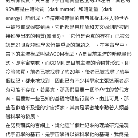
的所有物質，只占當下宇宙總質量密度的5%左右，其它的
95%應是由暗物質（dark matter）和暗能量（dark
energy）所組成，但這兩樣暗黑的東西卻從未在人類世界
中被證實或觀察到過，它們都是用理論和天文觀測所被間
接推導出來的物質(如圖5)，「它們是否真的存在」已被公
認是21世紀物理學家們最重要的課題之一。在宇宙學中，
當下的主流模型叫做ΛCDM模型，Λ是目前主流的暗能量形
式、即宇宙常數，而CDM則是目前主流的暗物質形式、即
冷暗物質，前者已被找尋了約20年、後者已被找尋了約半
個世紀，都未被找到。因此已有不少科學家主張這兩者都
有可能不存在，若屬實，那我們需要一個革命性的替代方
案、需要對一些已知的基礎物理進行變革。由此可見，那
些看似遠不及邊的宇宙探索，其實是緊密地牽動著人類基
礎科學的發展。
在諾貝爾獎的官網上，說他這半個世紀來的理論研究是現
代宇宙學的基石，是宇宙學得以被科學化的基礎，我倒是