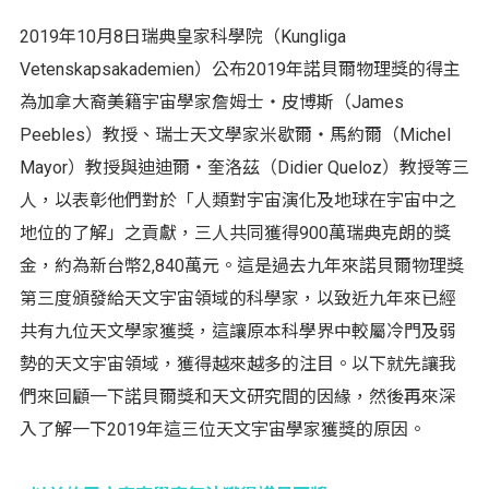
2019年10月8日瑞典皇家科學院（Kungliga
Vetenskapsakademien）公布2019年諾貝爾物理獎的得主
為加拿大裔美籍宇宙學家詹姆士‧皮博斯（James
Peebles）教授、瑞士天文學家米歇爾‧馬約爾（Michel
Mayor）教授與迪迪爾‧奎洛茲（Didier Queloz）教授等三
人，以表彰他們對於「人類對宇宙演化及地球在宇宙中之
地位的了解」之貢獻，三人共同獲得900萬瑞典克朗的獎
金，約為新台幣2,840萬元。這是過去九年來諾貝爾物理獎
第三度頒發給天文宇宙領域的科學家，以致近九年來已經
共有九位天文學家獲獎，這讓原本科學界中較屬冷門及弱
勢的天文宇宙領域，獲得越來越多的注目。以下就先讓我
們來回顧一下諾貝爾獎和天文研究間的因緣，然後再來深
入了解一下2019年這三位天文宇宙學家獲獎的原因。