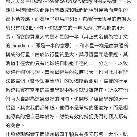
部之天文台Haute-Provence Observatory內的望遠鏡上，來
觀測星體間因彼此運行所造成和我們間相對運動而產生的
都卜勒效應，而發現了飛馬座51b，它繞行母恆星的週期大
約只有102個小時，也就是它的一年大約只有我們的4天
長，而它的質量大約是木星的一半（其正式名稱為拉丁文
的Dimidium，即是一半的意思），和木星一樣是由氣體所
構成的行星。由於該行星質量大、與母恆星距離很近，其
軌道半徑大約只有地球繞日軌道半徑的二十分之一，以致
於繞行週期很短、牽動母恆星的效應很大，也因此才有辦
法被這個（當今認為簡陋）的設備所觀測到，這樣的行星
系統其實在當年的主流學說中根本就很難存在，所以在他
們兩人自認為運氣很好的同時，也開啟了理論學界的另一
扇窗。其實我們都知道，他們不是單純的運氣好，而是極
度認真的把自己準備好，然後有效的捕捉我們每個人都有
的機會。
此項發現觸發了爾後超過四千顆具有多元形態、大小、軌