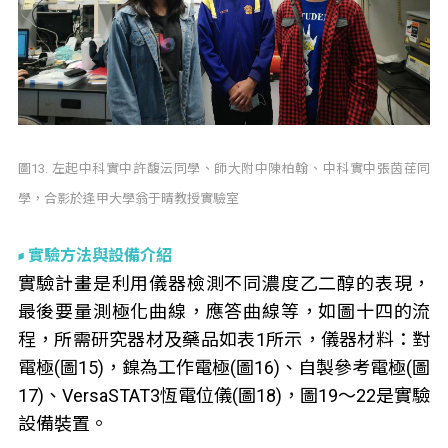
圖13. 左起中科實中許馥沄同學、師大附中陳柏翰、中科實中張茵荏同
學，合影於逢甲大學翁于晴教授實驗室
實驗方法與設備介紹
實驗計畫是利用儀器檢測不同濃度乙二醇的表現，
最後要量測極化曲線，應答曲線等，如圖十四的流
程，所需研究器材及藥品如表1所示，儀器材料：對
電極(圖15)，鎳為工作電極(圖16)、自製參考電極(圖
17)、VersaSTAT3恆電位儀(圖18)，圖19〜22是實驗
設備裝置。