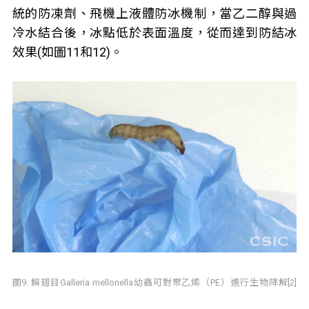
統的防凍劑、飛機上液體防冰機制，當乙二醇與過
冷水結合後，冰點低於表面溫度，從而達到防結冰
效果(如圖11和12)。
圖9. 鱗翅目Galleria mellonella幼蟲可對聚乙烯（PE）進行生物降解[2]