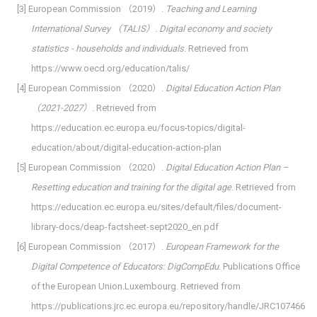
[3] European Commission （2019）.
Teaching and Learning
International Survey （TALIS）. Digital economy and society
statistics - households and individuals
. Retrieved from
https://www.oecd.org/education/talis/
[4] European Commission （2020）.
Digital Education Action Plan
（2021-2027）
. Retrieved from
https://education.ec.europa.eu/focus-topics/digital-
education/about/digital-education-action-plan
[5] European Commission （2020）.
Digital Education Action Plan –
Resetting education and training for the digital age
. Retrieved from
https://education.ec.europa.eu/sites/default/files/document-
library-docs/deap-factsheet-sept2020_en.pdf
[6] European Commission （2017）.
European Framework for the
Digital Competence of Educators: DigCompEdu
. Publications Office
of the European Union.Luxembourg. Retrieved from
https://publications.jrc.ec.europa.eu/repository/handle/JRC107466