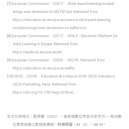
[7] European Commission （2021）.
Work-based learning module
brings new dimension to SELFIE tool
. Retrieved from
https://education.ec.europa.eu/news/work-based-learning-
module-brings-new-dimension-to-selfie-tool
[8] European Commission （2017）.
EPALE - Electronic Platform for
Adult Learning in Europe
. Retrieved from
https://epale.ec.europa.eu/en
[9] European Commission （2020）. SELFIE. Retrieved from
https://education.ec.europa.eu/selfie
[10] OECD （2018）. Education at a Glance 2018: OECD Indicators.
OECD Publishing, Paris. Retrieved from
https://doi.org/10.1787/eag-2018-en.
本文引用格式：劉彥蘭（2022）。後疫情數位學習共享世代——歐洲數
位教育發展之脈絡與實踐。
科學研習
，
61
（6），88-94。