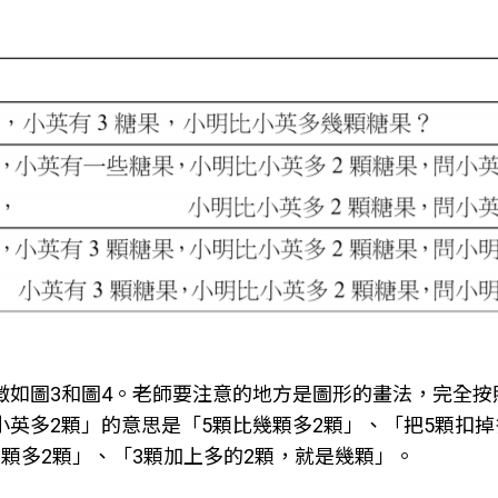
徵如圖3和圖4。老師要注意的地方是圖形的畫法，完全
小英多2顆」的意思是「5顆比幾顆多2顆」、「把5顆扣
顆多2顆」、「3顆加上多的2顆，就是幾顆」。