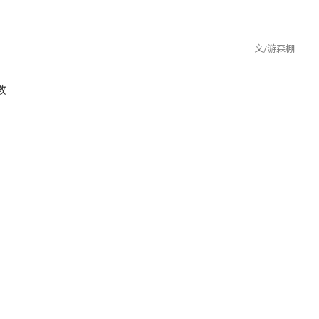
文/游森棚
數