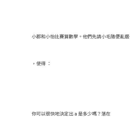
小郡和小怡比賽算數學。他們先請小毛隨便亂選
，使得 ：
你可以很快地決定出 a 是多少嗎？落在