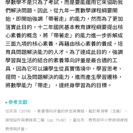
學數學不是只為了考試，而是要能運用它來協助我
們解決問題。因此，從九年一貫數學課程綱要開
始，即開始強調「帶著走」的能力，然而為了更加
落實此目的，十二年國民基本教育課程綱要提出核
心素養的概念，將「帶著走」的能力進一步拆解成
三面九項的核心素養，再藉由核心素養的養成，培
育具問題解決能力的人才。為了達成此目的，強調
學習與生活的結合的素養導向評量是最合適的工
具，因為它可以讓學生從真實情境中，學習思考、
提問，以及問題解決的能力，進而產生學習遷移，
將數學能力「帶走」，達終身學習為的目標。
參考文獻
任宗浩（2018）。素養導向評量的界定與實踐。載於蔡清華（主編），
課程協作與實踐第二輯（pp. 75-82）。臺北市：教育部中小學師資課程
教學與評量。