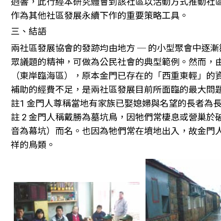
迥響，此行經本研究體會到該社區以活動方式推動社
作為其他社區發展永續下作的重要策略工具。
三、結語
兩社區發展協會的發跡均由地方 ─ 的小型聚會中逐
眾議題的精神，可做為公民社會的典型範例。然而，
（東岸臨海區），原本金門已存在的「西重東輕」的
補助的經費不足，是兩社區發展目前所面臨的最大問
註1 金門人尊稱當地有家族已娶媳婦與名望的長者為
註 2 金門人稱戴勝為墓坑鳥，因牠們常棲息或營巢於
音為幕坑）而名。也因為牠們常在墳地出入，故金門
祥的鳥類。