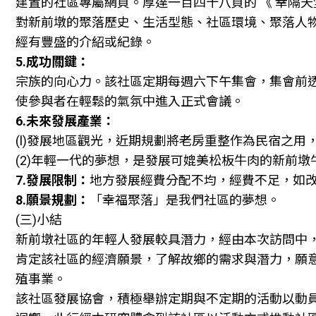
建置的社區專屬網頁。厚達一百四十八頁的 《 幸隔天
對新前墩的聚落歷史、生活型態、社區環境、聚落人
經有豐盛的介紹或紀錄。
5.成功關鍵：
宗族的向心力。該社區定期每週六下午集會，集會前透過
使參與者在輕鬆的氣氛中進入正式會議。
6.未來發展產業：
(l)發展地區觀光，近期規劃將老房重整作為民宿之用
(2)年輕一代的夢想，是發展可媲美松板牛肉的新前墩
7.發展限制：
地方發展經費分配不均，經費不足，如
8.願景規劃：
「幸福聚落」是我們社區的夢想。
(三)小結
新前墩社區的年輕人發展較具潛力，經由本次訪問中
肯定該社區的經濟願景，了解故鄉的需求與潛力，願
殖事業。
該社區發展協會，積極舉辦定期與不定期的活動以動