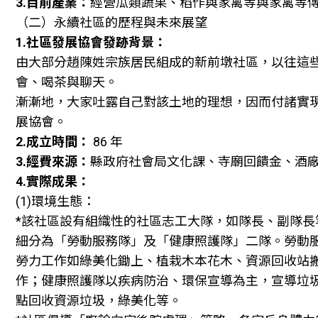
3.目前產業：
經營瓜類蔬果、稻作與家禽等與家禽等
（二）永續社區的歷程與未來展望
1.社區發展協會發跡背景：
由大部分趙陳姓宗族居民組成的新前墩社區，以往這
會、喝茶與聊天。
漸漸地，大家吐露自己對該土地的理想，因而付諸實
展協會。
2.成立時間：
86 年
3.經費來源：
縣政府社會局文化課、寺廟回饋金、酒
4.實際成果：
(1)環境生態：
*該社區設有組織性的社區志工大隊，如隊長、副隊長
細分為「勞動服務隊」及「健康照護隊」二隊。勞動
勞力工作如綠美化鋤上、植栽木本花木、資源回收站
作；健康照護隊以疾病防治、環保宣導為主，宣導垃
點回收資源垃圾，綠美化等。