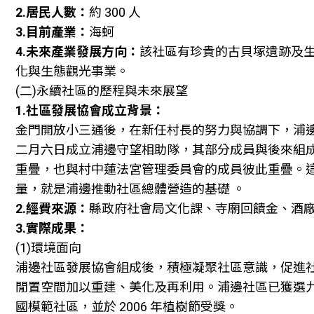
2.居民人數：
約 300 人
3.目前產業：
海蚵
4.未來產業發展方向：
該社區有珍貴的古貝塚遺跡及
化與生態觀光事業。
(二)永續社區的歷程與未來展望
1.社區發展協會成立背景：
金門開放小三通後，在新任村長的努力與協調下，浦
二月六日成立浦邊守望相助隊，其部分成員與後來組
重疊，也與村中蓮法宮管理委員會的成員彼此重疊。
量，就是浦邊推動社區總體營造的基礎 。
2.經費來源：
縣政府社會局文化課、寺廟回饋金、酒
3.實際成果：
(1)環境面向
浦邊社區發展協會組成後，積極凝聚社區意識，促進
閒置空間加以重建、美化及再利用。浦邊社區已獲選
國模範社區，並於 2006 年植樹節受獎。