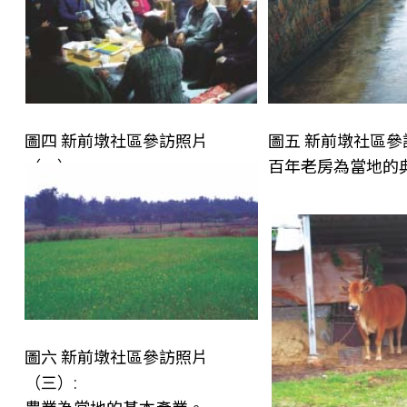
圖四 新前墩社區參訪照片
圖五 新前墩社區參
（一）:
百年老房為當地的
里民齊聚聆聽意見。
圖六 新前墩社區參訪照片
（三）: