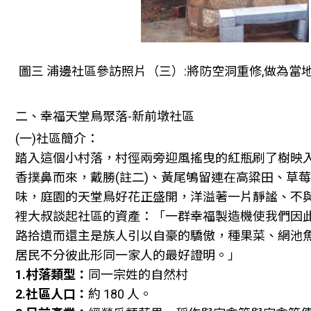
圖三 浦邊社區參訪照片（三）:將防空洞重修,做為當
二、幸福天堂鳥聚落-新前墩社區
(一)社區簡介：
踏入這個小村落，村徑兩旁迎風搖曳的紅瓶刷了樹映
香撲鼻而來，戴勝(註二)、黃尾鴝留連在高粱田、草
味，庭園的天堂鳥好花正盛開，洋溢著一片靜謐、不
裡大叔談起社區的資產：「一群幸福製造機使我們因
路拾遺而還主是族人引以自豪的驕傲，種果菜、網池
居民不分彼此形同一家人的最好證明。」
1.村落類型：
同一宗姓的自然村
2.社區人口：
約 180 人。