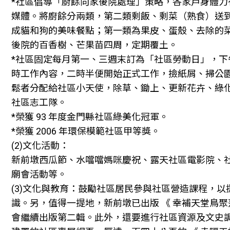
*社區倡導「廚餘向家後院處理」策略，各家戶身體力
媒體。將廚餘分兩類，第二類剩飯、剩菜（熟食）送
成貓和狗的美味餐點；第一類為果皮、蛋殼、去除的
後院的百香樹、芒果苗四周，定期覆土。
*社區固定每月第一、三週末訂為「社區勞動日」，下
時工作內容，二時半便開始正式工作，撿紙屑、掃公
鬆者分配給社區小天使，除草、鋤上、更新花卉、綠
社區志工隊。
*榮獲 93 年度金門縣社區綠美化冠軍。
*榮獲 2006 年環保模範社區甲等獎。
(2)文化活動：
新前墩西瓜節、水噹噹媽咪慶祝、露天社區電影院、
廟會活動等。
(3)文化與教育：鼓勵社區居民參與社區營造課程，
識。另，值得一提地，新前墩已出版 《 幸補天堂鳥聚
會繼續出版第二輯。此外，還要進行社區資源及文史