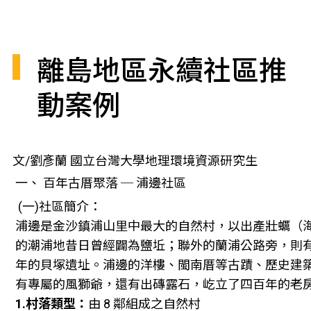
離島地區永續社區推
動案例
文/劉彥蘭 國立台灣大學地理環境資源研究生
一、 百年古厝聚落 ─ 浦邊社區
(一)社區簡介：
浦邊是金沙鎮浦山里中最大的自然村，以出產壯蠣（
的潮浦地昔日曾經闢為鹽坵；聯外的蘭浦公路旁，則
年的貝塚遺址。浦邊的洋樓、閩南厝等古蹟、歷史建
有專屬的風獅爺，還有出磚露石，屹立了四百年的老
1.村落類型：
由 8 鄰組成之自然村