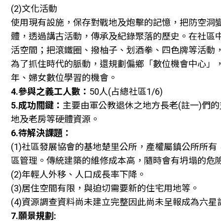
(2)文化活動
使用現有設施，保存對戰地及炮擊的記憶，把防空洞
體，透過講古活動，傳承及紀錄聚落的歷史。在社區
活空間；把滾鐵圈、撥柚子、划酒拳、四色牌等活動
為了抓住時代的脈動，還規劃偏鄉「數位機會中心」
年、婦女數位學習的機會。
4.參與之義工人數：
50人(占總社區1/6)
5.成功關鍵：
主要由軍公教退休之地方長老(註一)們
地及老房等硬體資源。
6.待解決課題：
(1)社區發展協會的基地楚里公所，產權屬鎮公所所
區管理。傳統建築的維修成本高，隨時會有坍塌的危
(2)年輕人外移、人口成長率下降。
(3)居住空間有限，與迫切需要新的住宅用地等。
(4)資源調查資料尚未建立完整因此尚未呈報成為六星
7.願景規劃: