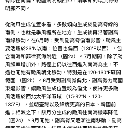
脊線往南偏、範圍則明顯西伸，兩季節的環流特徵
明顯不同。
從颱風生成位置來看，多數傾向生成於副高脊線的
南側，也就是季風槽所在地方，生成後再沿著副高
南緣移動。在6月時，受到副高脊偏南影響，颱風主
要活躍於23°N以南，位置也偏西（130°E以西），包
含南海和菲律賓海附近 （圖2a）。7月期間，除了颱
風頻率增加外，路徑上仍以往西進入南海為主，不
過也開始有颱風朝北移動，特別是在120-130°E區間
範圍 （圖2b）。8月受到副高脊偏北、副高勢力範圍
東退影響，讓颱風生成位置較為偏北，使得更多颱
風活躍於西北太平洋區域 （15-32°N、120-
135°E），並朝臺灣以及緯度更高的日本、韓國前
進；相較之下，該月分生成的颱風往南海機率降低
（圖2c）。9月開始，副高脊又逐漸往南移動，副高