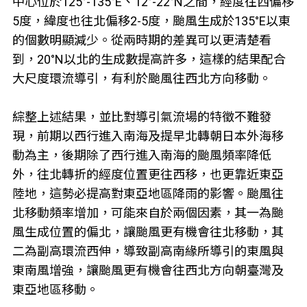
中心位於125°-135°E、12°-22°N之間，經度往西偏移
5度，緯度也往北偏移2-5度，颱風生成於135°E以東
的個數明顯減少。從兩時期的差異可以更清楚看
到，20°N以北的生成數提高許多，這樣的結果配合
大尺度環流導引，有利於颱風往西北方向移動。
綜整上述結果，並比對導引氣流場的特徵不難發
現，前期以西行進入南海及提早北轉朝日本外海移
動為主，後期除了西行進入南海的颱風頻率降低
外，往北轉折的經度位置更往西移，也更靠近東亞
陸地，這勢必提高對東亞地區降雨的影響。颱風往
北移動頻率增加，可能來自於兩個因素，其一為颱
風生成位置的偏北，讓颱風更有機會往北移動，其
二為副高環流西伸，導致副高南緣所導引的東風與
東南風增強，讓颱風更有機會往西北方向朝臺灣及
東亞地區移動。