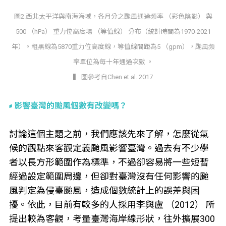
圖2.西北太平洋與南海海域，各月分之颱風通過頻率 （彩色陰影） 與
500 （hPa） 重力位高度場 （等值線） 分布（統計時間為1970-2021
年）。粗黑線為5870重力位高度線，等值線間距為5 （gpm），颱風頻
率單位為每十年通過次數 。
▍ 圖參考自Chen et al. 2017
影響臺灣的颱風個數有改變嗎？
討論這個主題之前，我們應該先來了解，怎麼從氣
候的觀點來客觀定義颱風影響臺灣。過去有不少學
者以長方形範圍作為標準，不過卻容易將一些短暫
經過設定範圍周邊，但卻對臺灣沒有任何影響的颱
風判定為侵臺颱風，造成個數統計上的誤差與困
擾。依此，目前有較多的人採用李與盧 （2012） 所
提出較為客觀，考量臺灣海岸線形狀，往外擴展300