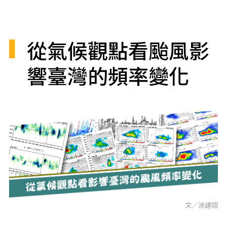
從氣候觀點看颱風影
響臺灣的頻率變化
文／涂建翊