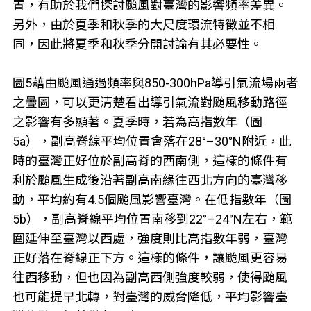
置，有助於我們探討颱風對臺灣的影響頻率差異。
另外，由於夏季和秋季的大尺度環流特徵並不相
同，因此將夏季和秋季分開討論有其必要性。
圖5藉由颱風通過頻率與850-300hPa導引氣流場兩者
之疊圖，可以更清楚看出導引氣流對颱風移動路徑
之影響有多顯著。夏季時，若為高指數年（圖
5a），副高脊線平均位置會落在28°–30°N附近，此
時的臺灣正好位於副高脊的西南側，這樣的條件有
利於颱風生成後沿著副高南緣往西北方向的臺灣移
動，平均約有4.5個颱風影響臺灣。在低指數年（圖
5b），副高脊線平均位置南移到22°–24°N左右，範
圍延伸至臺灣以西處，強度則比高指數年弱，臺灣
正好落在脊線正下方。這樣的條件，讓颱風更容易
往西移動，但也因為副高西側強度較弱，使得颱風
也可能提早北轉，對臺灣的威脅降低，平均影響臺