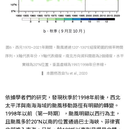
圖6、西元1970~2021年期間，颱風通過120°-130°E經度範圍的頻率時間
序列。X軸代表年分，Y軸代表緯度，南北方向資料間距為2個緯度，水平
實線為20°N位置，垂直虛線為1997/1998年分界線。
▍ 本圖修改自Tu et al., 2020
依據學者們的研究，發現秋季於1998年前後，西北
太平洋與南海海域的颱風移動路徑有明顯的轉變。
1998年以前（第一時期），颱風明顯以西行為主，
且颱風多於20°N以南的位置通過巴士海峽、菲律賓