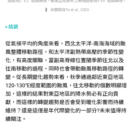
間距為2° x 2° 經緯網格，颱風生成頻率之網格間距為5°x5° 經緯網格。
▍ 本圖取自Tu et al., 2020
結語
從氣候平均的角度來看，西北太平洋-南海海域的颱
風整體移動路徑，和太平洋副熱帶高壓的季節性變
化，有高度關聯，當副高脊線位置隨季節往北以及
往南移動的過程，同時也會帶動颱風移動路徑的轉
變。從長期變化趨勢來看，秋季通過鄰近東亞地區
120-130°E經度範圍的颱風，往北移動的個數明顯增
加，這樣的結果對東亞地區的降水勢必有正向貢
獻，而這樣的轉變趨勢是否會受到暖化影響而持續
維持？還是這僅是年代際變化的一部分?未來值得持
續關注。