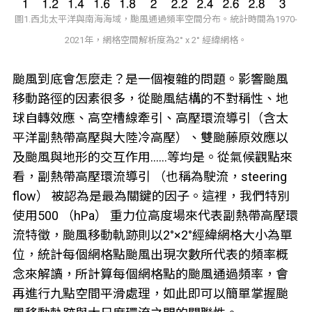
圖1.西北太平洋與南海海域，颱風通過頻率空間分布。統計時間為1970-
2021年，網格空間解析度為2° x 2° 經緯網格。
颱風到底會怎麼走？是一個複雜的問題。影響颱風
移動路徑的因素很多，從颱風結構的不對稱性、地
球自轉效應、高空槽線牽引、高壓環流導引（含太
平洋副熱帶高壓與大陸冷高壓）、雙颱藤原效應以
及颱風與地形的交互作用……等均是。從氣候觀點來
看，副熱帶高壓環流導引 （也稱為駛流，steering
flow） 被認為是最為關鍵的因子。這裡，我們特別
使用500 （hPa） 重力位高度場來代表副熱帶高壓環
流特徵，颱風移動軌跡則以2°×2°經緯網格大小為單
位，統計每個網格點颱風出現次數所代表的頻率概
念來解讀，所計算每個網格點的颱風通過頻率，會
再進行九點空間平滑處理，如此即可以簡單掌握颱