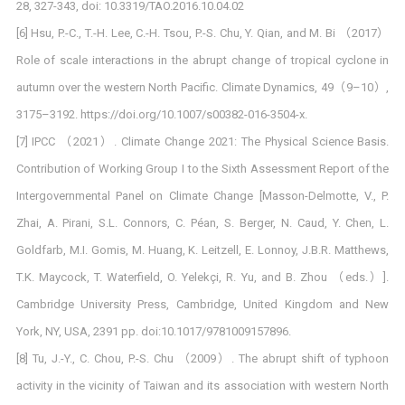
28, 327-343, doi: 10.3319/TAO.2016.10.04.02
[6] Hsu, P.-C., T.-H. Lee, C.-H. Tsou, P.-S. Chu, Y. Qian, and M. Bi （2017）
Role of scale interactions in the abrupt change of tropical cyclone in
autumn over the western North Pacific. Climate Dynamics, 49（9–10）,
3175–3192. https://doi.org/10.1007/s00382-016-3504-x.
[7] IPCC （2021）. Climate Change 2021: The Physical Science Basis.
Contribution of Working Group I to the Sixth Assessment Report of the
Intergovernmental Panel on Climate Change [Masson-Delmotte, V., P.
Zhai, A. Pirani, S.L. Connors, C. Péan, S. Berger, N. Caud, Y. Chen, L.
Goldfarb, M.I. Gomis, M. Huang, K. Leitzell, E. Lonnoy, J.B.R. Matthews,
T.K. Maycock, T. Waterfield, O. Yelekçi, R. Yu, and B. Zhou （eds.）].
Cambridge University Press, Cambridge, United Kingdom and New
York, NY, USA, 2391 pp. doi:10.1017/9781009157896.
[8] Tu, J.-Y., C. Chou, P.-S. Chu （2009）. The abrupt shift of typhoon
activity in the vicinity of Taiwan and its association with western North