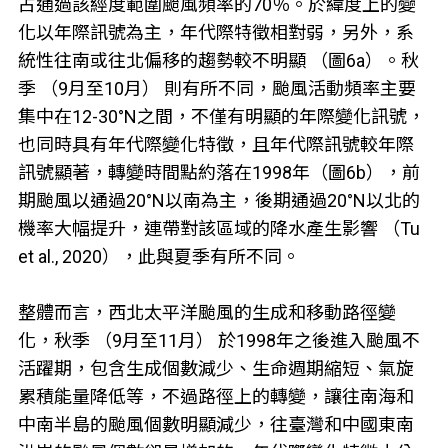
占通過該經度範圍颱風頻率的70％。於緯度上的變
化以年際訊號為主，年代際特徵相對弱，另外，系
統性往南或往北偏移的趨勢較不明顯 （圖6a）。秋
季 （9月至10月） 則有所不同，颱風活動頻率主要
集中在12-30°N之間，不僅有明顯的年際變化訊號，
也同時具有年代際變化特徵，且年代際訊號較年際
訊號顯著，轉變時間點約落在1998年（圖6b），前
期颱風以通過20°N以南為主，後期通過20°N以北的
機率大幅提升，連帶對該區域的降水產生影響 （Tu
et al., 2020），此與夏季有所不同。
整體而言，西北太平洋颱風的生成和移動路徑變
化，秋季 （9月至11月） 於1998年之後進入颱風不
活躍期，包含生成個數減少、生命週期縮短、氣旋
累積能量降低等，不過路徑上的轉變，讓往南海和
中南半島的颱風個數明顯減少，往臺灣和中國東南