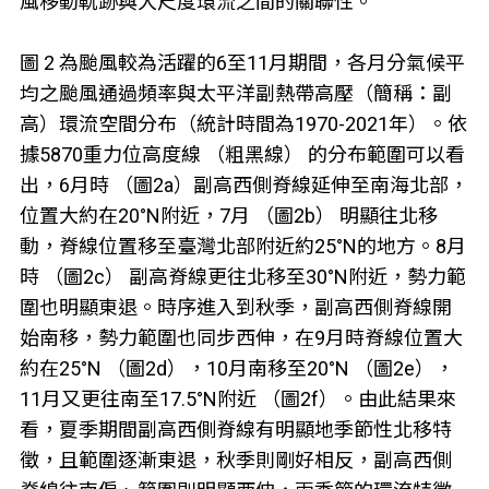
風移動軌跡與大尺度環流之間的關聯性。
圖 2 為颱風較為活躍的6至11月期間，各月分氣候平
均之颱風通過頻率與太平洋副熱帶高壓（簡稱：副
高）環流空間分布（統計時間為1970-2021年）。依
據5870重力位高度線 （粗黑線） 的分布範圍可以看
出，6月時 （圖2a）副高西側脊線延伸至南海北部，
位置大約在20°N附近，7月 （圖2b） 明顯往北移
動，脊線位置移至臺灣北部附近約25°N的地方。8月
時 （圖2c） 副高脊線更往北移至30°N附近，勢力範
圍也明顯東退。時序進入到秋季，副高西側脊線開
始南移，勢力範圍也同步西伸，在9月時脊線位置大
約在25°N （圖2d），10月南移至20°N （圖2e），
11月又更往南至17.5°N附近 （圖2f）。由此結果來
看，夏季期間副高西側脊線有明顯地季節性北移特
徵，且範圍逐漸東退，秋季則剛好相反，副高西側