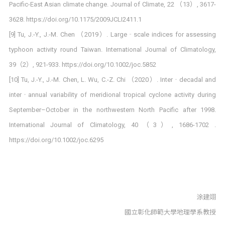
Pacific-East Asian climate change. Journal of Climate, 22 （13）, 3617-
3628. https://doi.org/10.1175/2009JCLI2411.1
[9] Tu, J.-Y., J.-M. Chen （2019）. Large‐scale indices for assessing
typhoon activity round Taiwan. International Journal of Climatology,
39（2）, 921-933. https://doi.org/10.1002/joc.5852
[10] Tu, J.-Y., J.-M. Chen, L. Wu, C.-Z. Chi （2020）. Inter‐decadal and
inter‐annual variability of meridional tropical cyclone activity during
September–October in the northwestern North Pacific after 1998.
International Journal of Climatology, 40（3）, 1686-1702 .
https://doi.org/10.1002/joc.6295
涂建翊
國立彰化師範大學地理學系教授