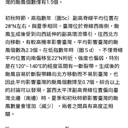
灣的颱風個數僅有1.5個。
初秋時節，高指數年（圖5c）副高脊線平均位置在
28°N左右。與夏季相同，臺灣位於脊線西南側，颱
風生成後受到向西延伸的副高環流導引，往西北方
向移動，有較高機率影響臺灣，平均影響臺灣的颱
風個數為2.3個。在低指數年時（圖５d），不僅脊線
平均位置向南偏移至22°N附近，強度也偏弱，特別
是在120°–140°E的經度區間有一斷裂帶。生成後的
颱風容易於斷裂帶轉向北方移動而不易到臺灣，也
因此平均影響臺灣的颱風個數降至0.7個。綜合以上
的討論可以發現，當西太平洋副高脊線位置偏向臺
灣北邊（南邊）時，夏季和初秋時節影響臺灣的颱
風數量會增加（減少），兩者之間具有高度正相
關。