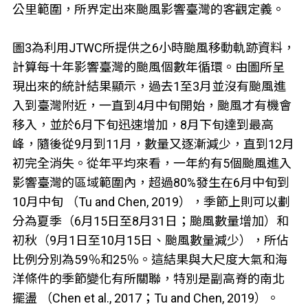
公里範圍，所界定出來颱風影響臺灣的客觀定義。
圖3為利用JTWC所提供之6小時颱風移動軌跡資料，
計算每十年影響臺灣的颱風個數年循環。由圖所呈
現出來的統計結果顯示，過去1至3月並沒有颱風進
入到臺灣附近，一直到4月中旬開始，颱風才有機會
移入，並於6月下旬迅速增加，8月下旬達到最高
峰，隨後從9月到11月，數量又逐漸減少，直到12月
初完全消失。從年平均來看，一年約有5個颱風進入
影響臺灣的區域範圍內，超過80%發生在6月中旬到
10月中旬 （Tu and Chen, 2019），季節上則可以劃
分為夏季（6月15日至8月31日；颱風數量增加）和
初秋（9月1日至10月15日、颱風數量減少），所佔
比例分別為59％和25％。這結果與大尺度大氣和海
洋條件的季節變化有所關聯，特別是副高脊的南北
擺盪 （Chen et al., 2017；Tu and Chen, 2019）。