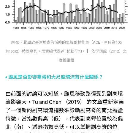
圖4b、颱風於臺灣周遭海域時的氣旋累積能量（ACE，單位為105
knots2）時間序列。黑實線代表9年移動平均。 ▍ 依李與盧（2012）之
定義重繪
颱風是否影響臺灣和大尺度環流有什麼關係？
由前面的討論可以知道，颱風移動路徑受到副高環
流影響大，Tu and Chen （2019） 的文章重新定義
了一個新的副高環流指數來診斷副高脊的南北擺盪
特徵，當指數偏高（低），代表副高脊位置較為偏
北（南）。透過指數高低，可以掌握副高脊的位