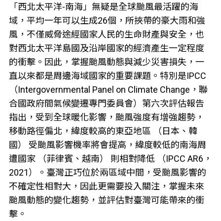
「西北太平洋-南海」無疑是全球颱風最活躍的海
域，平均一年可以生成26個，所挾帶的豪大雨和強
風，不僅威脅途經國家人民的生命財產與安全，也
對西北太平洋島國及沿岸國家的經濟產生一定程度
的衝擊。因此，掌握颱風動態與減少災害損失，一
直以來都是周邊海域國家的重要課題。特別是IPCC
（Intergovernmental Panel on Climate Change，聯
合國政府間氣候變遷專門委員會）第六次評估報告
指出，受到全球暖化影響，颱風強度有增強趨勢，
移動路徑偏北，緯度較高的東亞地區 （日本、韓
國） 受颱風影響機率將會提高，緯度較低的南海周
遭國家 （菲律賓、越南） 則相對降低 （IPCC AR6，
2021）。臺灣正巧位於兩區域中間，受颱風影響的
不確定性相對大，因此更需要投入關注，掌握未來
颱風動態的變化趨勢，並評估對臺灣可能帶來的衝
擊。