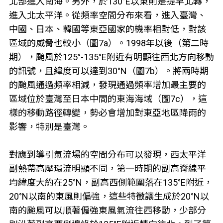
北部進入南海。另外，於130°E以東則是提早北轉，
進入北太平洋。從頻率空間分布來看，進入臺灣、
中國、日本、韓國等東亞國家的機率相對低，對該
區域的威脅也較小（圖7a）。1998年以後（第二時
期），颱風於125°-135°E附近有明顯往西北方向移動
的訊號，且緯度可以達到30°N（圖7b）。將兩時期
的颱風通過頻率相減，發現通過頻率增加最主要的
區域位於臺灣至日本中間的東海海域（圖7c），這
樣的移動路徑轉變，勢必會增加對東亞地區降雨的
影響，特別是臺灣。
對應到導引氣流場的空間分布可以發現，西太平洋
副熱帶高壓環流明顯不同，第一時期的副高脊線平
均緯度大約在25°N，副高西側範圍落在135°E附近，
20°N以南的東風則偏強，這些特徵讓生成於20°N以
南的颱風可以順著偏強東風氣流往西移動，少部分