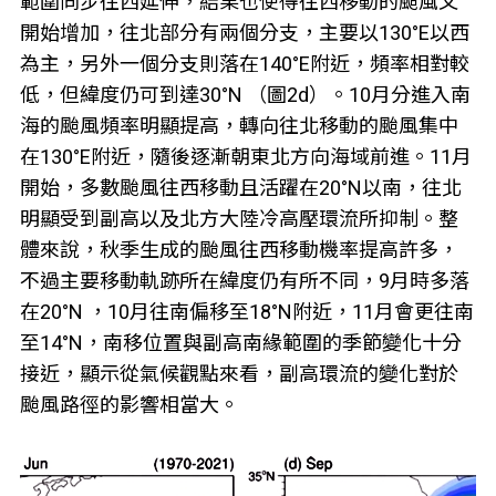
範圍同步往西延伸，結果也使得往西移動的颱風又
開始增加，往北部分有兩個分支，主要以130°E以西
為主，另外一個分支則落在140°E附近，頻率相對較
低，但緯度仍可到達30°N （圖2d）。10月分進入南
海的颱風頻率明顯提高，轉向往北移動的颱風集中
在130°E附近，隨後逐漸朝東北方向海域前進。11月
開始，多數颱風往西移動且活躍在20°N以南，往北
明顯受到副高以及北方大陸冷高壓環流所抑制。整
體來說，秋季生成的颱風往西移動機率提高許多，
不過主要移動軌跡所在緯度仍有所不同，9月時多落
在20°N ，10月往南偏移至18°N附近，11月會更往南
至14°N，南移位置與副高南緣範圍的季節變化十分
接近，顯示從氣候觀點來看，副高環流的變化對於
颱風路徑的影響相當大。