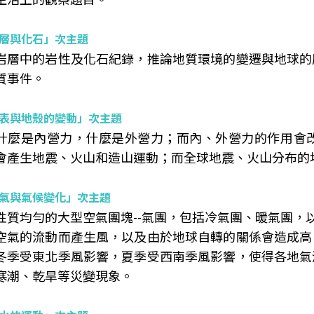
層與化石」次主題
岩層中的岩性及化石紀錄，推論地質環境的變遷與地球的
質事件。
表與地殼的變動」次主題
什麼是內營力，什麼是外營力；而內、外營力的作用會
會產生地震、火山和造山運動；而全球地震、火山分布的
氣與氣候變化」次主題
性質均勻的大型空氣團塊--氣團，包括冷氣團、暖氣團，
空氣的流動而產生風，以及由於地球自轉的關係會造成高
冬季受東北季風影響，夏季受西南季風影響，使得各地氣
寒潮、乾旱等災變現象。