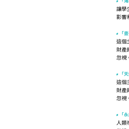
「海
讓學
影響
「晝
這個
財產
忽視
「天
這個
財產
忽視
「永
人類