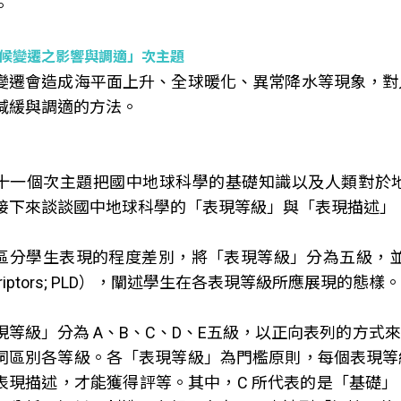
。
候變遷之影響與調適」次主題
變遷會造成海平面上升、全球暖化、異常降水等現象，對
減緩與調適的方法。
十一個次主題把國中地球科學的基礎知識以及人類對於
接下來談談國中地球科學的「表現等級」與「表現描述」
區分學生表現的程度差別，將「表現等級」分為五級，並說明各次
criptors; PLD），闡述學生在各表現等級所應展現的態樣。
現等級」分為 A、B、C、D、E五級，以正向表列的方
詞區別各等級。各「表現等級」為門檻原則，每個表現等
表現描述，才能獲得評等。其中，C 所代表的是「基礎