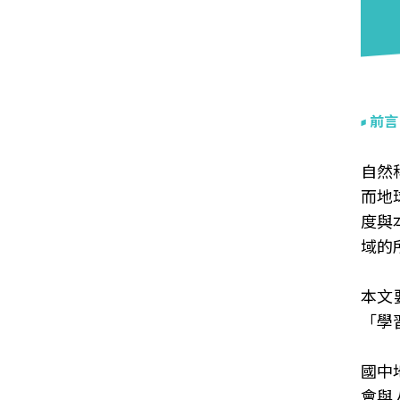
前言
自然
而地
度與
域的
本文
「學
國中
會與