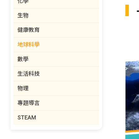
化學
生物
健康教育
地球科學
數學
生活科技
物理
專題導言
STEAM