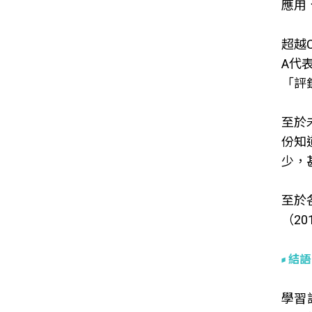
應用
超越
A代
「評
至於
份知
少，
至於
（2
結語
學習