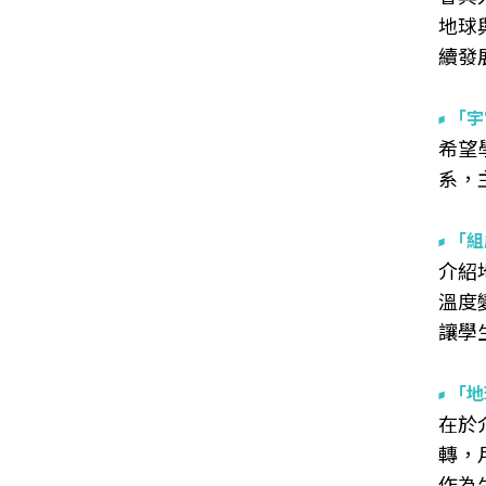
地球
續發
「宇
希望
系，
「組
介紹
溫度
讓學
「地
在於
轉，
作為