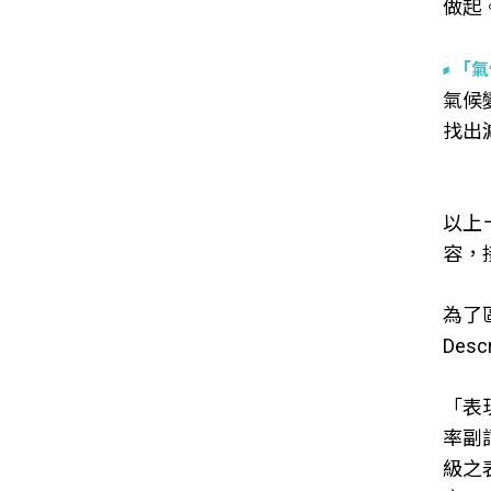
做起
「氣
氣候
找出
以上
容，
為了
Des
「表
率副
級之