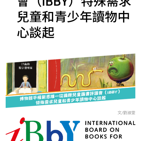
會（IBBY）特殊需求
兒童和青少年讀物中
心談起
文/劉淑雯