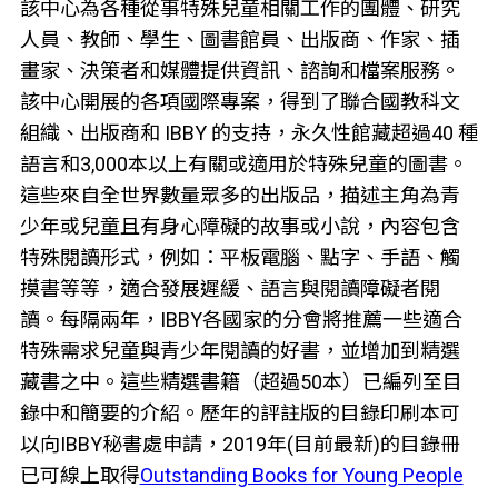
該中心為各種從事特殊兒童相關工作的團體、研究
人員、教師、學生、圖書館員、出版商、作家、插
畫家、決策者和媒體提供資訊、諮詢和檔案服務。
該中心開展的各項國際專案，得到了聯合國教科文
組織、出版商和 IBBY 的支持，永久性館藏超過40 種
語言和3,000本以上有關或適用於特殊兒童的圖書。
這些來自全世界數量眾多的出版品，描述主角為青
少年或兒童且有身心障礙的故事或小說，內容包含
特殊閱讀形式，例如：平板電腦、點字、手語、觸
摸書等等，適合發展遲緩、語言與閱讀障礙者閱
讀。每隔兩年，IBBY各國家的分會將推薦一些適合
特殊需求兒童與青少年閱讀的好書，並增加到精選
藏書之中。這些精選書籍（超過50本）已編列至目
錄中和簡要的介紹。歷年的評註版的目錄印刷本可
以向IBBY秘書處申請，2019年(目前最新)的目錄冊
已可線上取得
Outstanding Books for Young People