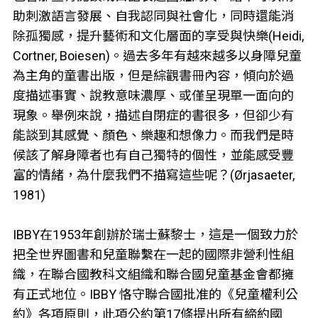
助刺激語言發展、自我認同與社會化，同時還能消
除孤獨感，提升藝術和文化層面的享受與快樂(Heidi,
Cortner, Boiesen)。過去多年有越來越多以身障兒童
為主角的童書出版，但是綜觀書冊內容，傾向於過
度描述事實、說教意味濃厚、或僅呈現單一面向的
現象。舉例來說，描述自閉症的書很多，但卻少有
能談到其感覺、顏色、樂趣和想像力。而我們是時
候該了解身障者也有自己獨特的個性，並能感受豐
富的情緒，為什麼我們不描寫這些呢？(Ørjasaeter,
1981)
IBBY在1953年創辦於瑞士蘇黎士，這是一個致力於
把全世界圖書和兒童聯繫在一起的國際非營利性組
織，在聯合國教科文組織和聯合國兒童基金會都擁
有正式地位。IBBY 恪守聯合國批准的《兒童權利公
約》各項原則，此項公約第17條提出所有締約國