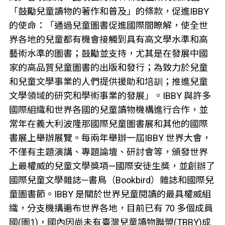
「鼓勵兒童讀物的著作和普及」的條款，促進IBBY
的使命：「通過兒童圖書促進國際間瞭解，使全世
界各地的兒童都有機會接觸到具有高文學水準和高
藝術水準的圖書；鼓勵並支持，尤其是在發展中國
家的高品質兒童圖書的出版和發行；為致力於兒童
和兒童文學事業的人們提供援助和培訓；推進兒童
文學領域的研究和學術事業的發展」。IBBY 與許多
國際組織和世界各國的兒童讀物機構進行合作，並
常年在義大利波隆那國際兒童圖書展和其他的國際
書展上舉辦展覽。每兩年舉辦一屆IBBY 世界大會，
不僅有主題演講、專題論壇、研討會等，頒發世界
上最權威的兒童文學獎項—國際安徒生獎，並創辦了
國際兒童文學雜誌—書鳥（Bookbird）雜誌和國際兒
童圖書節。IBBY 是關於世界兒童閱讀的最具權威組
織，分支機搆遍布世界各地，目前已有 70 多個成員
國(圖1)，國內因尚未有臺灣兒童讀物聯盟(TBBY)成