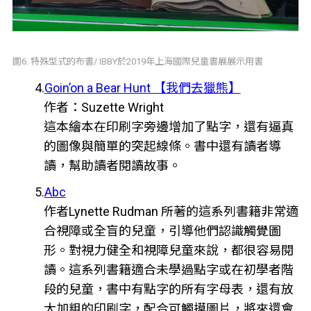
圖6. 特殊型式的布書/ IBBY於2019年上海國際兒童書展展示用書
4.
Goin’on a Bear Hunt 【我們去獵熊】
作者：Suzette Wright
這本繪本在印刷字旁邊增加了點字，還有逼真
的圖像與簡單的突起線條。書中還有讀者導
讀，幫助讀者閱讀故事。
5.
Abc
作者Lynette Rudman 所著的這系列書籍非常適
合視障或全盲的兒童，引導他們認識觸覺圖
形。對視力健全和視障兒童來說，都很容易閱
讀。這系列書籍適合未學過點字或在初學者階
段的兒童，書中有點字的所有字母表，還有放
大加粗的印刷字，配合可觸摸圖片，將來還會