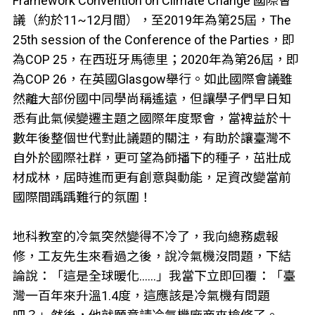
Framework Convention on Climate Change 國際會
議（約於11~12月間），至2019年為第25屆，The
25th session of the Conference of the Parties，即
為COP 25，在西班牙馬德里；2020年為第26屆，即
為COP 26，在英國Glasgow舉行。如此國際會議雖
然離大部份國中同學尚稱遙遠，但讓學子們早日知
悉有此氣候變遷主題之國際年度聚會，當裨益於十
數年後整個世代對此議題的關注，有助於讓臺灣不
自外於國際社群，更可望為師播下的種子，茁壯成
材成林，屆時進而更有創意與動能，足資改變當前
國際間踽踽難行的氛圍！
地科教室的冷氣突然變得不冷了，我向總務處報
修，工友先生來看過之後，說冷氣機沒問題，下結
論說：「這是全球暖化......」我當下立即回覆：「臺
灣一百年來升溫1.4度，這應該是冷氣機有問題