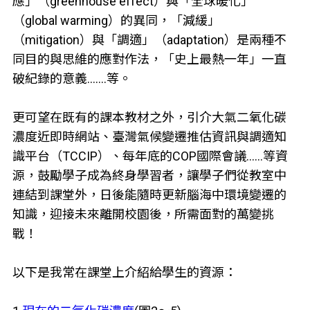
應」（greenhouse effect）與「全球暖化」
（global warming）的異同，「減緩」
（mitigation）與「調適」（adaptation）是兩種不
同目的與思維的應對作法，「史上最熱一年」一直
破紀錄的意義.......等。
更可望在既有的課本教材之外，引介大氣二氧化碳
濃度近即時網站、臺灣氣候變遷推估資訊與調適知
識平台（TCCIP）、每年底的COP國際會議......等資
源，鼓勵學子成為終身學習者，讓學子們從教室中
連結到課堂外，日後能隨時更新腦海中環境變遷的
知識，迎接未來離開校園後，所需面對的萬變挑
戰！
以下是我常在課堂上介紹給學生的資源：