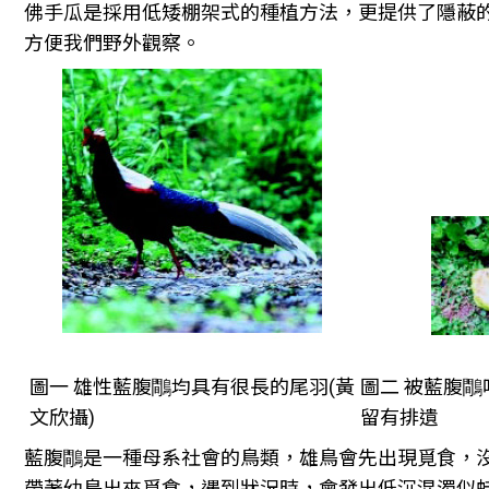
佛手瓜是採用低矮棚架式的種植方法，更提供了隱蔽的
方便我們野外觀察。
圖一 雄性藍腹鷼均具有很長的尾羽(黃
圖二 被藍腹鷼
文欣攝)
留有排遺
藍腹鷼是一種母系社會的鳥類，雄鳥會先出現覓食，
帶著幼鳥出來覓食，遇到狀況時，會發出低沉混濁似