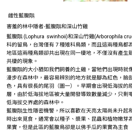
雌性藍腹鷼
害羞的林中隱者-藍腹鷼和深山竹雞
藍腹鷼 (Lophura swinhoii)和深山竹雞(Arborophila c
科的留鳥，台灣僅有 7 種雉科鳥類，而且這兩種鳥都
地區這兩種鳥類卻共出現在同一棲地，不僅沒有產生
共棲的現象。
藍腹鷼的大小猶如我們飼養的土雞，當牠們出現時就
漫步在森林中，最容易辨別的地方就是腳為紅色，臉
色，具有很長的尾羽（圖一）。早期會出現低海拔的
層，由於低海拔地區被大量開發導致數量減少，只剩
低海拔交界處的森林中。
藍腹鷼生性隱密機警，所以喜歡在天亮太陽尚未升起
時出來覓食，通常會以種子、漿果、昆蟲和植物嫩芽
果實，但是此區的藍腹鳥卻是以佛手瓜的果實為主食