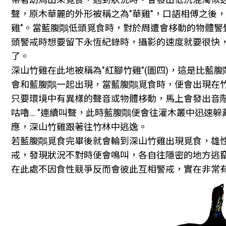
聲，原木華麗的外形被稱之為"華雞"，口語相傅之後，
雞"。當藍腹鷼低頭覓食時，對於周遭會栘動的物體警
頭警戒時想要留下永恆紀錄時，攝影的速度就要很快
了。
深山竹雞在此地被稱為"紅腳竹雞"(圖四)，這是比藍
會和藍腹鷼一起出現，當藍腹鷼覓食時，便會出現在
只要環境中有異樣的聲音或物體栘動，馬上會發出音
咕嚕… "連續叫聲，此時藍腹鷼便會往灌木叢中迅速
應，深山竹雞跟著往竹林中逃逸。
若藍腹鷼覓食完畢後就會輪到深山竹雞出現覓食，雄
戒，發現狀況不對時便會鳴叫，各自往隱密的地方逃
在此處不因食性競爭反而會彼此互相警戒，實在非常