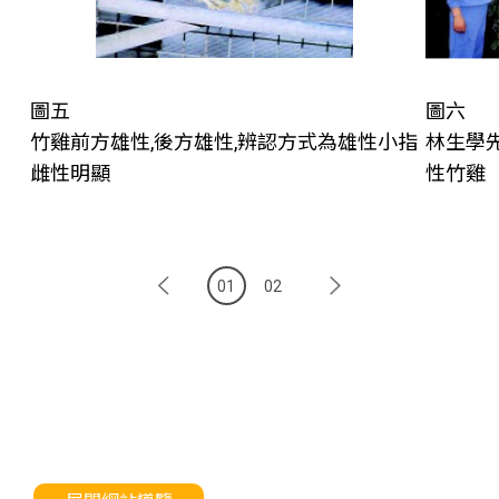
圖六
圖五
林生學
竹雞前方雄性,後方雄性,辨認方式為雄性小指
性竹雞
雌性明顯
01
02