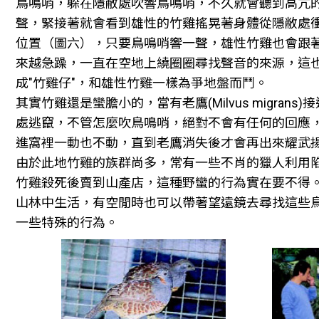
鳥鳴哨，躲在隱敝處吹響鳥鳴哨，不久就會聽到高亢的
聲，緊接著就會看到雄性的竹雞搖晃著身體從隱敝處
位置（圖六），只要鳥鳴哨響一聲，雄性竹雞也會跟
來越急躁，一直在空地上繞圈圈尋找聲音的來源，這
成"竹雞仔"，和雄性竹雞一樣為爭地盤而鬥。
其實竹雞還是蠻膽小的，當有老鷹(Milvus migran
處逃竄，不管怎麼吹鳥鳴哨，絕對不會有任何的回應
進窩裡一動也不動，直到老鷹消失後才會再出來耀武
由於此地竹雞的族群尚多，常有一些不肖的獵人利用
竹雞殺死後賣到山產店，這種野蠻的行為實在要不得
山林中生活，有空閒時也可以帶著望遠鏡去尋找這些
一些特殊的行為。