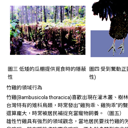
圖三 低矮的瓜棚提供覓食時的隱蔽
圖四 受到驚動正
性
性)
竹雞的領域行為
竹雞(Bambusicola thoracica)喜歡出現在灌木
台灣特有的雉科鳥類，時常發出"雞狗乖、雞狗乖"的
還算龐大，時常被居民補捉充當寵物飼養。（圖五）
雄性竹雞具有強烈的領域觀念，當地居民要找竹雞的