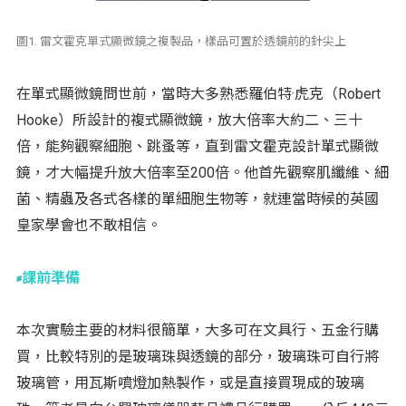
圖1. 雷文霍克單式顯微鏡之複製品，樣品可置於透鏡前的針尖上
在單式顯微鏡問世前，當時大多熟悉羅伯特·虎克（Robert
Hooke）所設計的複式顯微鏡，放大倍率大約二、三十
倍，能夠觀察細胞、跳蚤等，直到雷文霍克設計單式顯微
鏡，才大幅提升放大倍率至200倍。他首先觀察肌纖維、細
菌、精蟲及各式各樣的單細胞生物等，就連當時候的英國
皇家學會也不敢相信。
課前準備
本次實驗主要的材料很簡單，大多可在文具行、五金行購
買，比較特別的是玻璃珠與透鏡的部分，玻璃珠可自行將
玻璃管，用瓦斯噴燈加熱製作，或是直接買現成的玻璃