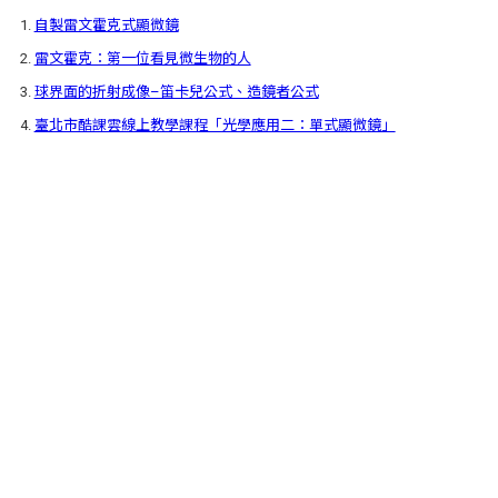
1.
自製雷文霍克式顯微鏡
2.
雷文霍克：第一位看見微生物的人
3.
球界面的折射成像–笛卡兒公式、造鏡者公式
4.
臺北市酷課雲線上教學課程「光學應用二：單式顯微鏡」