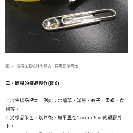
圖5-2. 透鏡在迴紋針夾緊後，再用膠帶固定
三、簡易的樣品製作(圖6)
1. 收集樣品標本，例如：水蘊草、洋蔥、蚊子、果蠅、食
鹽等。
2. 將樣品染色、切片後，攤平置在1.5cm x 5cm的塑膠片
上。