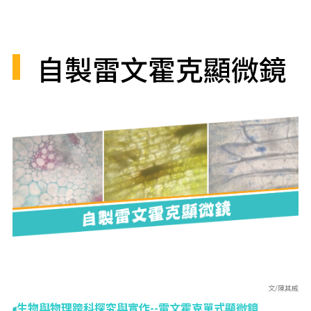
自製雷文霍克顯微鏡
文/陳其威
生物與物理跨科探究與實作--雷文霍克單式顯微鏡