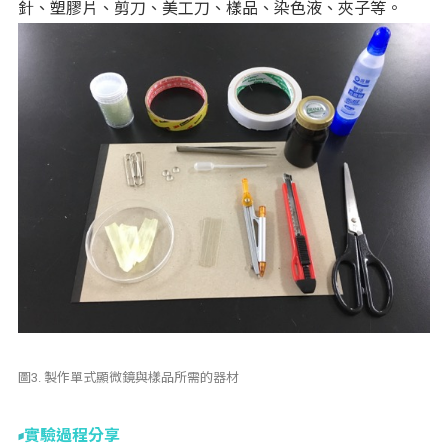
針、塑膠片、剪刀、美工刀、樣品、染色液、夾子等。
圖3. 製作單式顯微鏡與樣品所需的器材
實驗過程分享