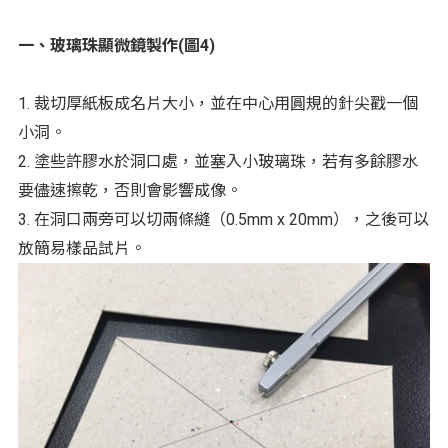
一、玻璃珠顯微鏡製作(圖4)
1. 裁切厚紙板成名片大小，並在中心用圓規的針尖戳一個
小洞。
2. 塗些許膠水於洞口處，並塞入小玻璃珠，若有多餘膠水
要儘速擦乾，否則會影響成像。
3. 在洞口兩旁可以切兩條縫（0.5mm x 20mm），之後可以
放簡易樣品試片。