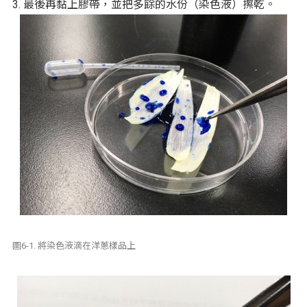
3. 最後再黏上膠帶，並把多餘的水份（染色液）擦乾。
圖6-1. 將染色液滴在洋蔥樣品上