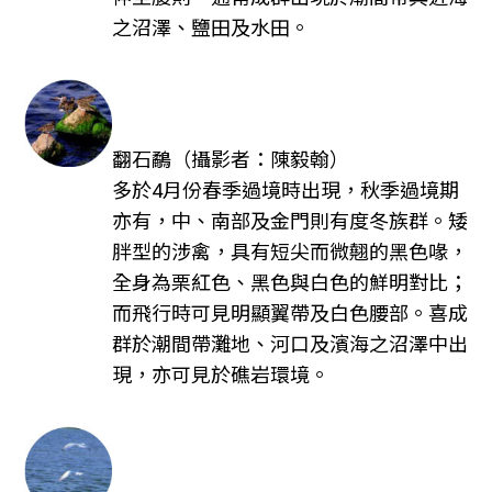
之沼澤、鹽田及水田。
翻石鷸（攝影者：陳毅翰）
多於4月份春季過境時出現，秋季過境期
亦有，中、南部及金門則有度冬族群。矮
胖型的涉禽，具有短尖而微翹的黑色喙，
全身為栗紅色、黑色與白色的鮮明對比；
而飛行時可見明顯翼帶及白色腰部。喜成
群於潮間帶灘地、河口及濱海之沼澤中出
現，亦可見於礁岩環境。