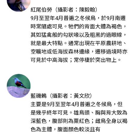
紅尾伯勞（攝影者：陳毅翰）
9月至翌年4月普遍之冬候鳥，於9月南遷
時常隨處可見。牠們的背面大體為褐色，
其如猛禽般的勾狀喙以及粗黑的過眼線，
就是最大特點。通常出現在平原農耕地、
空曠地或低海拔森林邊緣，遷移過境時亦
可見於中高海拔；常停棲於突出物上。
藍磯鶇（攝影者：黃文欣）
主要是9月至翌年4月普遍之冬候鳥，但
是幾乎終年可見。雄鳥頭、胸與背大致為
深藍色，腹部則為粟紅色；雌鳥全身以褐
色為主體，腹面顏色較淡且有