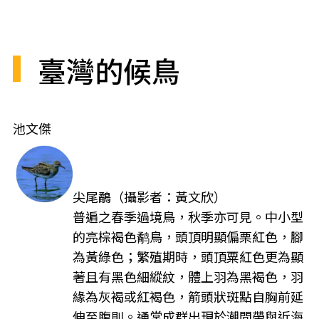
臺灣的候鳥
池文傑
尖尾鷸（攝影者：黃文欣）
普遍之春季過境鳥，秋季亦可見。中小型
的亮棕褐色鹬鳥，頭頂明顯偏栗紅色，腳
為黃綠色；繁殖期時，頭頂粟紅色更為顯
著且有黑色細縱紋，體上羽為黑褐色，羽
緣為灰褐或紅褐色，箭頭狀斑點自胸前延
伸至腹則。通常成群出現於潮間帶與近海