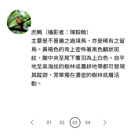
虎鶇（攝影者：陳毅翰）
主要是不普遍之過境鳥，亦是稀有之留
鳥。黃褐色的背上密佈著黑色麟狀斑
紋，腹中央至尾下覆羽為上白色。自平
地至高海拔的樹林或農耕地帶都可發現
其蹤跡，常單獨在濃密的樹林底層活
動。
01
02
03
04