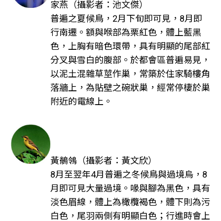
家燕（攝影者：池文傑）
普遍之夏候鳥，2月下旬即可見，8月即
行南遷。額與喉部為栗紅色，體上藍黑
色，上胸有暗色環帶，具有明顯的尾部紅
分叉與雪白的腹部。於都會區普遍易見，
以泥土混雜草莖作巢，常築於住家騎樓角
落牆上，為貼壁之碗狀巢，經常停棲於巢
附近的電線上。
黃鶺鴒（攝影者：黃文欣）
8月至翌年4月普遍之冬候鳥與過境烏，8
月即可見大量過境。喙與腳為黑色，具有
淡色眉線，體上為橄欖褐色，體下則為污
白色，尾羽兩側有明顯白色；行進時會上