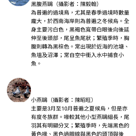
黑腹燕鷗（攝影者：陳毅翰）
為普遍的過境鳥，尤其是春季過境時數量
龐大，於西南海岸則為普遍之冬候烏。全
身主要污白色，黑褐色寬帶白眼後向後延
伸至後頭部，尾呈魚尾狀；繁殖季時，胸
腹則轉為黑棕色。常出現於近海的池塘、
魚塭及沼澤；常自空中衝入水中捕食小
魚。
小燕鷗（攝影者：陳昭旺）
主要是3月至10月普遍之夏候烏，但是亦
有度冬族群。喙較其他小型燕鷗細長，尾
羽其有明顯分叉；繁殖季時，先端黑色的
黃色喙、黑色過眼線與黑色的頭頂與後