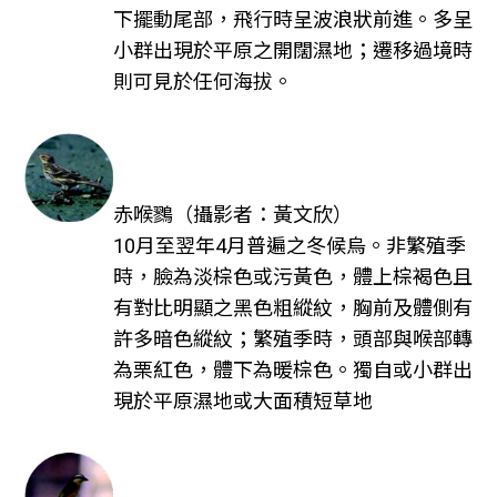
下擺動尾部，飛行時呈波浪狀前進。多呈
小群出現於平原之開闊濕地；遷移過境時
則可見於任何海拔。
赤喉鷚（攝影者：黃文欣）
10月至翌年4月普遍之冬候烏。非繁殖季
時，臉為淡棕色或污黃色，體上棕褐色且
有對比明顯之黑色粗縱紋，胸前及體側有
許多暗色縱紋；繁殖季時，頭部與喉部轉
為栗紅色，體下為暖棕色。獨自或小群出
現於平原濕地或大面積短草地