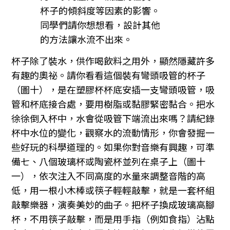
杯子的傾斜度等因素的影響。
同學們請你想想看，設計其他
的方法讓水流不出來。
杯子除了裝水，供作喝飲料之用外，顯然隱藏許多
有趣的奧祕。請你看看這個裝有彎頭吸管的杯子
（圖十），是在塑膠杯杯底安插一支彎頭吸管，吸
管和杯底接合處，要用樹脂或黏膠緊密黏合。把水
徐徐倒入杯中，水會從吸管下端流出來嗎？請紀錄
杯中水位的變化，觀察水的流動情形，你會發掘一
些好玩的科學道理的。如果你對音樂有興趣，可準
備七、八個玻璃杯或陶瓷杯並列在桌子上（圖十
一），依次注入不同高度的水量來調整音階的高
低，用一根小木棒或筷子輕輕敲擊，就是一套杯組
敲擊樂器，演奏美妙的曲子。把杯子換成玻璃高腳
杯，不用筷子敲擊，而是用手指（例如食指）沾點