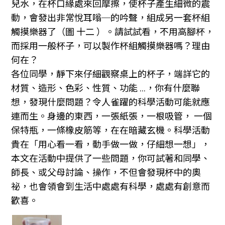
兒水，在杯口緣處來回摩擦，使杯子產生細微的震
動，會發出非常悅耳嗡─的吟聲，組成另一套杯組
觸摸樂器了（圖 十二 ）。請試試看，不用高腳杯，
而採用一般杯子，可以製作杯組觸摸樂器嗎？理由
何在？
各位同學，靜下來仔細觀察桌上的杯子，端詳它的
材質、造形、色彩、性質、功能 ...，你有什麼聯
想，發現什麼問題？令人雀躍的科學活動可能就應
連而生。身邊的東西，一張紙張，一根吸管， 一個
保特瓶，一條橡皮筋等，在在暗藏玄機。科學活動
貴在「用心看一看，動手做一做，仔細想一想」，
本文在活動中提供了一些問題，你可試著和同學、
師長、或父母討論、操作，不但會發現杯中的奧
祕，也會領會到生活中處處有科學，處處有創意而
歡喜。