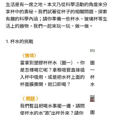
生活是有一席之地。本文乃從科學活動的角度來分
享杯中的奧秘。我們試著從杯子的相關問題，探索
有趣的科學內涵；請你準備一些杯水，玻璃杯等生
活上的器物，我們一起來玩一玩、做一做。
1. 杯水的挑戰
〈情境〉
圖
當拿到塑膠杯杯水（圖一），你
一
是怎樣喝它呢？拿根吸管直接插
杯
入杯中吸用，或是把水杯上面的
水
杯面膜撕開，就口即喝？
〈 問題 〉
我們暫且把喝水事擺一邊，請問
圖
使杯水的水“跑”出杯外來？請你