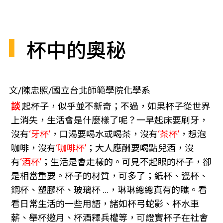
杯中的奧秘
文/陳忠照/國立台北師範學院化學系
談
起杯子，似乎並不新奇；不過，如果杯子從世界
上消失，生活會是什麼樣了呢？一早起床要刷牙，
沒有
‘牙杯’
，口渴要喝水或喝茶，沒有
‘茶杯’
，想泡
咖啡，沒有
‘咖啡杯’
；大人應酬要喝點兒酒，沒
有
‘酒杯’
；生活是會走樣的。可見不起眼的杯子，卻
是相當重要。杯子的材質，可多了；紙杯、瓷杯、
鋼杯、塑膠杯、玻璃杯 ...，琳琳總總真有的瞧。看
看日常生活的一些用語，諸如杯弓蛇影、杯水車
薪、舉杯邀月、杯酒釋兵權等，可證實杯子在社會