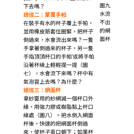
圖九
下去嗎？
水流
途徑二：蒙覆手帕
不出
在裝手有水的杯子覆上手帕，
的網
並用橡皮筋套住圈緊，把杯子
面杯
倒過來，水會流出來嗎？一隻
手拿著倒過來的杯子，另一隻
手指頂頂杯口的手帕’或將手帕
沿著杯緣上輕輕提一提（圖
七），水會流下來嗎？杯中有
氣泡冒上去嗎？為什麼？
途徑三：網面杯
拿紗窗用的紗網減一個杯口外
緣，用強力膠或樹脂黏上杯口
緣處（圖八）。把水倒入網面
杯後，快速的把網面杯倒過
來，使杯子垂口朝下；如果杯