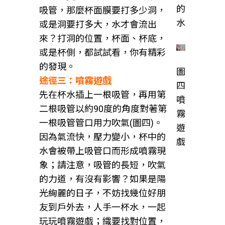
的
吸管，那麼杯面膜要打多少洞，
水
或是洞要打多大，水才會流出
來？打洞的位置，杯面、杯底，
或是杯側，都試試看，你有精彩
的發現。
圖
途徑三：噴霧遊戲
四
先在杯水插上一根吸管，再用第
噴
二根吸管以約90度的角度對著第
霧
一根吸管管口用力吹氣(圖四)。
遊
因為氣流快，壓力變小，杯中的
戲
水會被帶上吸管口而形成噴霧現
象；請注意，吸管的長短，吹氣
的力道，有沒有影響？如果是陽
光絢麗的日子，不妨找幾位好朋
友到戶外去，人手一杯水，一起
玩玩噴霧遊戲；織要找對位置，