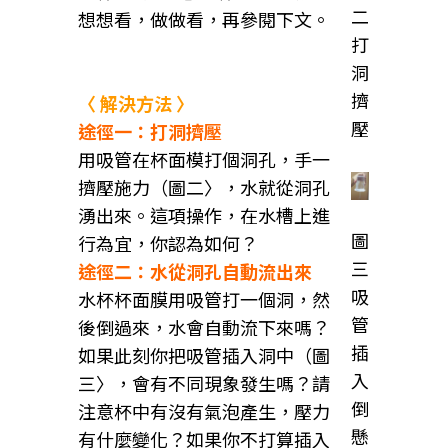
二
想想看，做做看，再參閱下文。
打
洞
擠
〈 解決方法 〉
壓
途徑一：打洞擠壓
用吸管在杯面模打個洞孔，手一
擠壓施力（圖二〉，水就從洞孔
湧出來。這項操作，在水槽上進
圖
行為宜，你認為如何？
三
途徑二：水從洞孔自動流出來
吸
水杯杯面膜用吸管打一個洞，然
管
後倒過來，水會自動流下來嗎？
插
如果此刻你把吸管插入洞中（圖
入
三〉，會有不同現象發生嗎？請
倒
注意杯中有沒有氣泡產生，壓力
懸
有什麼變化？如果你不打算插入