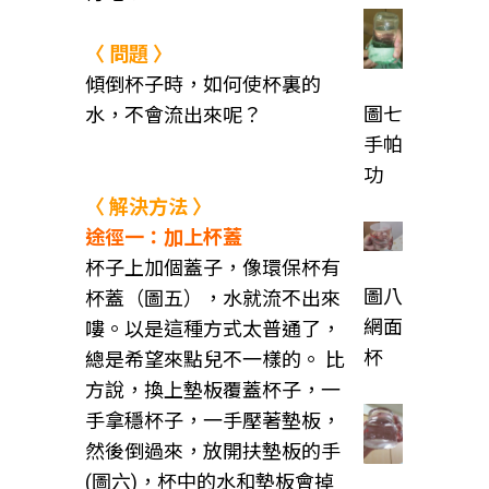
〈 問題 〉
傾倒杯子時，如何使杯裏的
圖七
水，不會流出來呢？
手帕
功
〈 解決方法 〉
途徑一：加上杯蓋
杯子上加個蓋子，像環保杯有
圖八
杯蓋（圖五），水就流不出來
網面
嘍。以是這種方式太普通了，
杯
總是希望來點兒不一樣的。 比
方說，換上墊板覆蓋杯子，一
手拿穩杯子，一手壓著墊板，
然後倒過來，放開扶墊板的手
(圖六)，杯中的水和墊板會掉