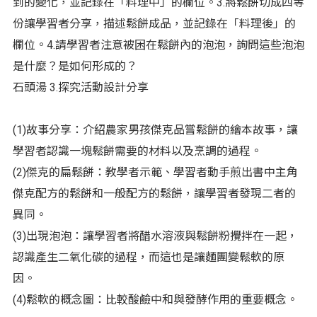
到的變化，並記錄在「料理中」的欄位。3.將鬆餅切成四等
份讓學習者分享，描述鬆餅成品，並記錄在「料理後」的
欄位。4.請學習者注意被困在鬆餅內的泡泡，詢問這些泡泡
是什麼？是如何形成的？
石頭湯 3.探究活動設計分享
(1)故事分享：介紹農家男孩傑克品嘗鬆餅的繪本故事，讓
學習者認識一塊鬆餅需要的材料以及烹調的過程。
(2)傑克的扁鬆餅：教學者示範、學習者動手煎出書中主角
傑克配方的鬆餅和一般配方的鬆餅，讓學習者發現二者的
異同。
(3)出現泡泡：讓學習者將醋水溶液與鬆餅粉攪拌在一起，
認識產生二氧化碳的過程，而這也是讓麵團變鬆軟的原
因。
(4)鬆軟的概念圖：比較酸鹼中和與發酵作用的重要概念。