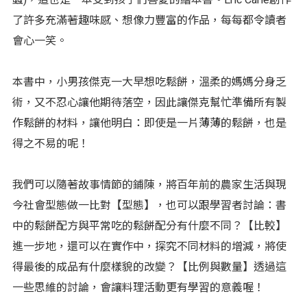
了許多充滿著趣味感、想像力豐富的作品，每每都令讀者
會心一笑。
本書中，小男孩傑克一大早想吃鬆餅，溫柔的媽媽分身乏
術，又不忍心讓他期待落空，因此讓傑克幫忙準備所有製
作鬆餅的材料，讓他明白：即使是一片薄薄的鬆餅，也是
得之不易的呢！
我們可以隨著故事情節的鋪陳，將百年前的農家生活與現
今社會型態做一比對【型態】，也可以跟學習者討論：書
中的鬆餅配方與平常吃的鬆餅配分有什麼不同？【比較】
進一步地，還可以在實作中，探究不同材料的增減，將使
得最後的成品有什麼樣貌的改變？【比例與數量】透過這
一些思維的討論，會讓料理活動更有學習的意義喔！