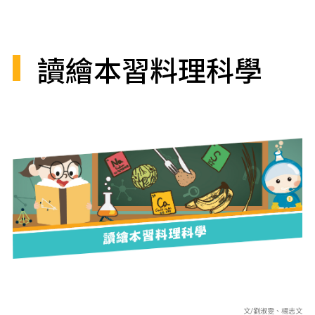
讀繪本習料理科學
文/劉淑雯、楊志文