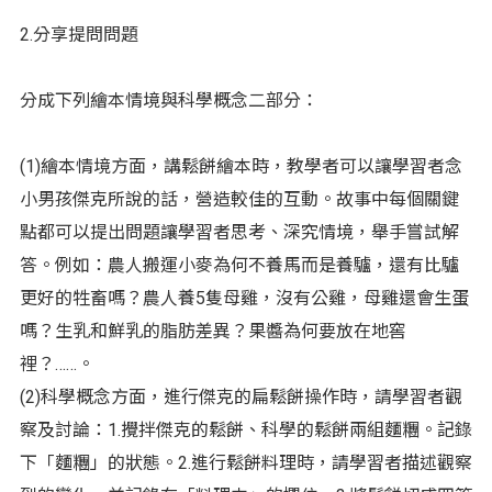
2.分享提問問題
分成下列繪本情境與科學概念二部分：
(1)繪本情境方面，講鬆餅繪本時，教學者可以讓學習者念
小男孩傑克所說的話，營造較佳的互動。故事中每個關鍵
點都可以提出問題讓學習者思考、深究情境，舉手嘗試解
答。例如：農人搬運小麥為何不養馬而是養驢，還有比驢
更好的牲畜嗎？農人養5隻母雞，沒有公雞，母雞還會生蛋
嗎？生乳和鮮乳的脂肪差異？果醬為何要放在地窖
裡？……。
(2)科學概念方面，進行傑克的扁鬆餅操作時，請學習者觀
察及討論：1.攪拌傑克的鬆餅、科學的鬆餅兩組麵糰。記錄
下「麵糰」的狀態。2.進行鬆餅料理時，請學習者描述觀察