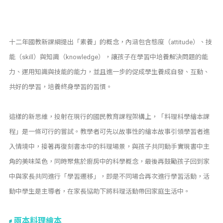
十二年國教新課綱提出「素養」的概念，內涵包含態度（attitude）、技
能（skill）與知識（knowledge），讓孩子在學習中培養解決問題的能
力、運用知識與技能的能力，並且進一步的促成學生養成自發、互動、
共好的學習，培養終身學習的習慣。
這樣的新思維，投射在現行的國民教育課程架構上，「料理科學繪本課
程」是一條可行的嘗試。教學者可先以故事性的繪本故事引領學習者進
入情境中，接著再復刻書本中的料理場景，與孩子共同動手實現書中主
角的美味菜色，同時聚焦於廚房中的科學概念，最後再鼓勵孩子回到家
中與家長共同進行「學習遷移」，即是不同場合再次進行學習活動，活
動中學生是主導者，在家長協助下將料理活動帶回家庭生活中。
兩本料理繪本