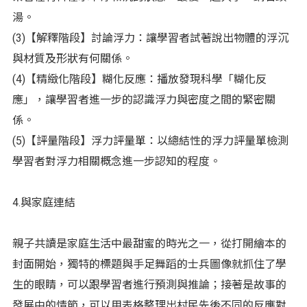
湯。
(3)【解釋階段】討論浮力：讓學習者試著說出物體的浮沉
與材質及形狀有何關係。
(4)【精緻化階段】糊化反應：播放發現科學「糊化反
應」，讓學習者進一步的認識浮力與密度之間的緊密關
係。
(5)【評量階段】浮力評量單：以總結性的浮力評量單檢測
學習者對浮力相關概念進一步認知的程度。
4.與家庭連結
親子共讀是家庭生活中最甜蜜的時光之一，從打開繪本的
封面開始，獨特的標題與手足舞蹈的士兵圖像就抓住了學
生的眼睛，可以跟學習者進行預測與推論；接著是故事的
發展中的情節，可以用表格整理出村民先後不同的反應對