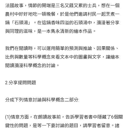
法國故事，情節的開端是三名又餓又累的士兵，想在一個
農村中好好地吃一頓晚餐，於是他們邀請村民一起烹煮一
鍋「石頭湯」。在這鍋香味四溢的石頭湯中，瀰漫著分享
與同理的滋味，是一本雋永清新的繪本作品。
我們在閱讀時，可以運用簡單的預測與推論、因果關係、
比例與數量等科學概念來看文本中的圖畫與文字，讓繪本
閱讀瀰漫科學概念的討論。
2.分享提問問題
分成下列情意討論與科學概念二部分:
(1)情意方面，在朗讀故事前，告訴學習者書中隱藏了6個關
鍵性的問題，是等一下要討論的題目，請學習者留意。諸