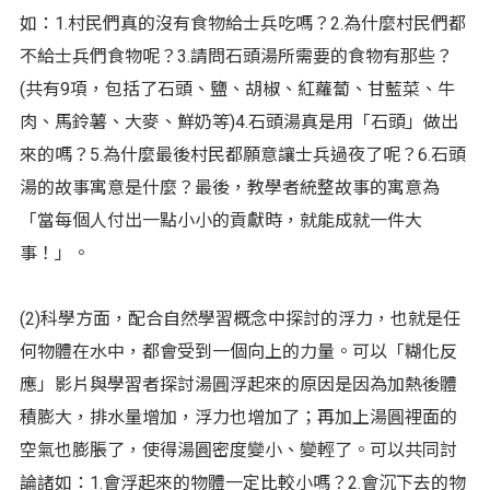
如：1.村民們真的沒有食物給士兵吃嗎？2.為什麼村民們都
不給士兵們食物呢？3.請問石頭湯所需要的食物有那些？
(共有9項，包括了石頭、鹽、胡椒、紅蘿蔔、甘藍菜、牛
肉、馬鈴薯、大麥、鮮奶等)4.石頭湯真是用「石頭」做出
來的嗎？5.為什麼最後村民都願意讓士兵過夜了呢？6.石頭
湯的故事寓意是什麼？最後，教學者統整故事的寓意為
「當每個人付出一點小小的貢獻時，就能成就一件大
事！」。
(2)科學方面，配合自然學習概念中探討的浮力，也就是任
何物體在水中，都會受到一個向上的力量。可以「糊化反
應」影片與學習者探討湯圓浮起來的原因是因為加熱後體
積膨大，排水量增加，浮力也增加了；再加上湯圓裡面的
空氣也膨脹了，使得湯圓密度變小、變輕了。可以共同討
論諸如：1.會浮起來的物體一定比較小嗎？2.會沉下去的物