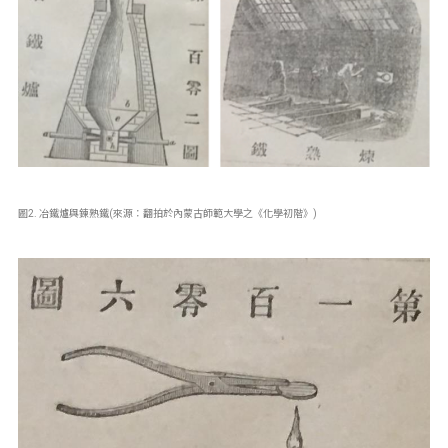
圖2. 冶鐵爐與鍊熟鐵(來源：翻拍於內蒙古師範大學之《化學初階》)