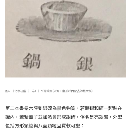
圖4. 《化學初階（二卷）》所繪鍋銀(來源：翻拍於內蒙古師範大學)
第二本書卷六談到銀硫為黑色物質，若將銀和硫一起裝在
罐內，蓋緊蓋子並加熱會形成銀硫，俗名是亮銀礦，外型
包括方形顆粒與八面顆粒且質軟可塑：