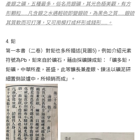
產銀之礦，五種最多，俗名亮銀礦，其光色極美觀，有方
形顆粒……凡含銀之水遇輕硫即變銀硫，為黑色之質……銀硫
其質軟而可打薄，又可用模打成杯形或錢形……。
4. 鉛
第一本書（二卷）對鉛也多所描述(見圖5)，例如介紹元素
符號為Pb，鉛來自於礦石，藉由採礦鍊成鉛：「礦多鉛，
鉛礦，中華所產，甚盛，此等鑛長兼產銀、鍊法以礦泥研
細置倒燄爐中，所傾銷而成」。