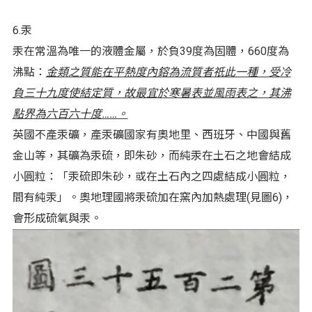
6.汞
汞在常溫為唯一的液體金屬，於負39度為固體，660度為
沸點：
金類之質能在平熱度內鎔為流質者祇此一種，受冷
負三十九度使結定質，故最宜於寒暑表並風雨表之，其沸
點界為六百六十度……。
英國不產汞礦，產汞礦國家有奧地里、西班牙、中國與舊
金山等，其礦為汞硫，即朱砂，而純汞在土石之地會結成
小圓粒：「汞硫即朱砂，或在土石內之四處結成小圓粒，
間有純汞」。奧地理國將汞硫加在窯內加熱處理(見圖6)，
會形成硫氧與汞。