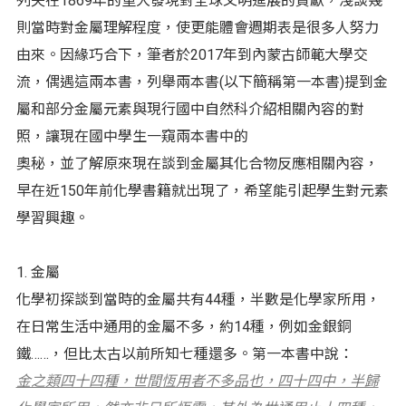
列夫在1869年的重大發現對全球文明進展的貢獻，淺談幾
則當時對金屬理解程度，使更能體會週期表是很多人努力
由來。因緣巧合下，筆者於2017年到內蒙古師範大學交
流，偶遇這兩本書，列舉兩本書(以下簡稱第一本書)提到金
屬和部分金屬元素與現行國中自然科介紹相關內容的對
照，讓現在國中學生一窺兩本書中的
奧秘，並了解原來現在談到金屬其化合物反應相關內容，
早在近150年前化學書籍就出現了，希望能引起學生對元素
學習興趣。
1. 金屬
化學初探談到當時的金屬共有44種，半數是化學家所用，
在日常生活中通用的金屬不多，約14種，例如金銀銅
鐵……，但比太古以前所知七種還多。第一本書中說：
金之類四十四種，世間恆用者不多品也，四十四中，半歸