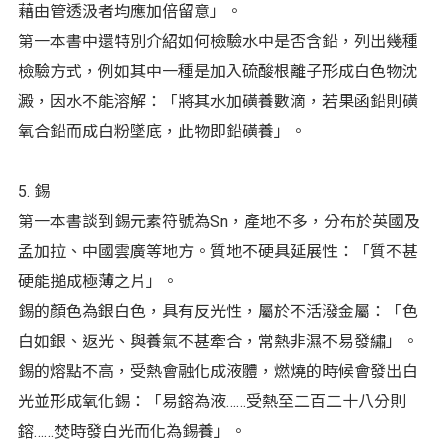
藉由管透汲者均應加倍留意」。
第一本書中還特別介紹如何檢驗水中是否含鉛，列出幾種
檢驗方式，例如其中一種是加入硫酸根離子形成白色物沈
澱，因水不能溶解：「將其水加磺養數滴，若果函鉛則磺
氧合鉛而成白粉墜底，此物即鉛磺養」。
5. 錫
第一本書談到錫元素符號為Sn，產地不多，分布於英國及
孟加拉、中國雲廣等地方。質地不硬具延展性：「質不甚
硬能搥成極薄之片」。
錫的顏色為銀白色，具有反光性，屬於不活潑金屬：「色
白如銀、返光、與養氣不甚牽合，常熱非濕不易發繡」。
錫的熔點不高，受熱會融化成液體，燃燒的時候會發出白
光並形成氧化錫：「易鎔為液……受熱至二百二十八分則
鎔……焚時發白光而化為錫養」。