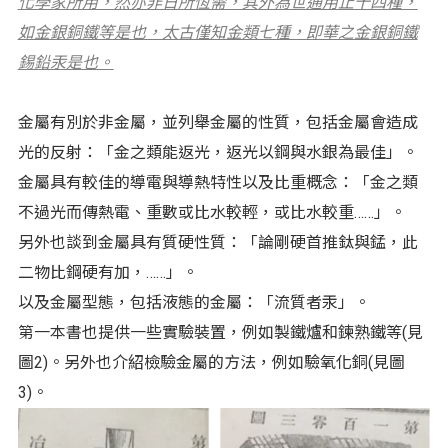
化學家所用，然亦非日所恆需，其外為世通用止十四種，
如金銀銅鐵等是也，太古僅知金類七種，即華之金銀銅鐵
錫鉛汞是也。
金屬有別於非金屬，並列舉金屬的性質，包括金屬會造成
光的反射：「金之類能返光，返光以鋼與水銀為最佳」。
金屬具有較佳的導電與導熱特性以及比重概念：「金之類
不過光而傳熱電、重數或比水較輕，或比水較重……」。
另外也談到金屬具有質硬性質：「論剛硬首推鈦與錳，此
二物比鋼硬有加，……」。
以及金屬型態，包括液態的金屬：「流質者汞」。
第一本書也提供一些實驗裝置，例如製鐵爐和鍊熟鐵等(見
圖2)。另外也介紹檢驗金屬的方法，例如驗氧化銅(見圖
3)。