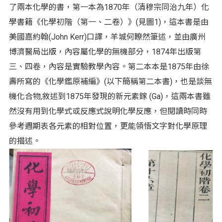
了兩本化學的書，第一本為1870年（清穆宗同治九年）化
學書籍《化學初階（第一、二卷）》(見圖1)，這本書是由
美國嘉約翰(John Kerr)口譯，羊城何瞭然筆述，並由廣州
博濟醫局出版，內容屬化學的無機部分，1874年出版第
三、四卷，內容是實驗教學內容。第二本本是1875年由徐
壽所寫的《化學鑑原補編》(以下簡稱第二本書)，也是談無
機化合物,敘述到1875年發現的新元素鎵 (Ga)，這兩本書雖
然沒有用到化學式或反應式說明化學反應，但閱讀時同時
參考週期表各元素的相對位置，更能領悟文字對化學原理
的描述。