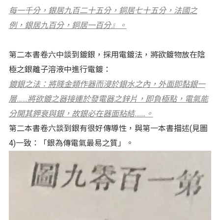
每一千分，銀居九百二十五分，銅居七十五分，法國之
例，銀居九百分，銅居一百分』。
第二本書卷六中談到鍍銀，採用電鍍法，將欲鍍物放在陰
極之銀離子溶液中進行電鍍：
鍍銀之法：將賤金類作器而浸於銀水之內，外面即黏銀一
層……將欲鍍之器接連於發電器之鋅片，即負極點，電氣能
分開其鉀衰與銀，故銀必在器面粘結……。
第二本書卷六談到銀有很好傳導性，與第一本書描述(見圖
4)一致：「銀為傳電氣最易之質」。