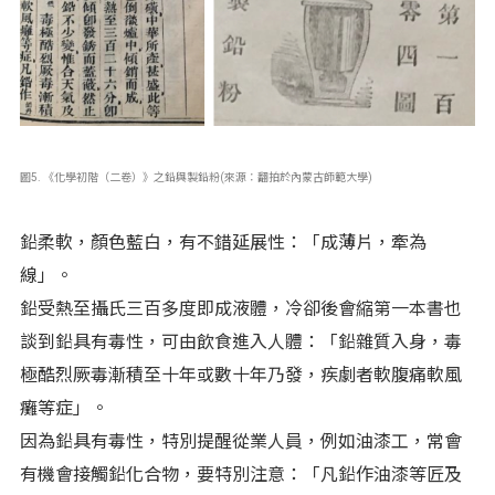
圖5. 《化學初階（二卷）》之鉛與製鉛粉(來源：翻拍於內蒙古師範大學)
鉛柔軟，顏色藍白，有不錯延展性：「成薄片，牽為
線」。
鉛受熱至攝氏三百多度即成液體，冷卻後會縮第一本書也
談到鉛具有毒性，可由飲食進入人體：「鉛雜質入身，毒
極酷烈厥毒漸積至十年或數十年乃發，疾劇者軟腹痛軟風
癱等症」。
因為鉛具有毒性，特別提醒從業人員，例如油漆工，常會
有機會接觸鉛化合物，要特別注意：「凡鉛作油漆等匠及