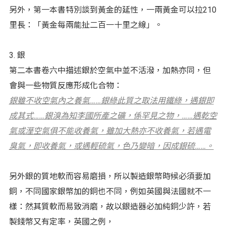
另外，第一本書特別談到黃金的延性，一兩黃金可以拉210
里長：「黃金每兩能扯二百一十里之線」。
3. 銀
第二本書卷六中描述銀於空氣中並不活潑，加熱亦同，但
會與一些物質反應形成化合物：
銀雖不收空氣內之養氣……銀綠此質之取法用鐵綠，遇銀即
成其式……銀溴為知李國所產之礦，係罕見之物，……遇乾空
氣或溼空氣俱不能收養氣，雖加大熱亦不收養氣，若遇電
臭氣，即收養氣，或遇輕硫氣，色乃變暗，因成銀硫……。
另外銀的質地軟而容易磨損，所以製造銀幣時候必須要加
銅，不同國家銀幣加的銅也不同，例如英國與法國就不一
樣：然其質軟而易致消磨，故以銀造器必加純銅少許，若
製錢幣又有定率，英國之例，