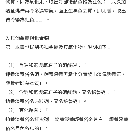
物質，即為氧化汞，取出冷卻後顏色轉為紅色：「汞久加
熱至沸借再令多遇空氣，面上生黑色之質，即汞養，取出
待冷變為紅色……」。
7. 其他金屬與化合物
第一本書也提到多種金屬及其氧化物，說明如下：
（1） 含鉀和氮與氧原子的硝酸鉀：「
鉀養淡養俗名硝，鉀養淡養再漸化分而發出淡氣與養氣，
餘賸者即為本質」。
（2） 含鈉和氮與氧原子的硝酸鈉，又名秘魯硝：「
鈉養淡養俗名方粒硝，又名秘魯硝」。
（3） 其他還有：「
鎴養淡養俗名紅火硝……鉍養淡養輕養俗名片白……銀養淡養
俗名月色各息的」。