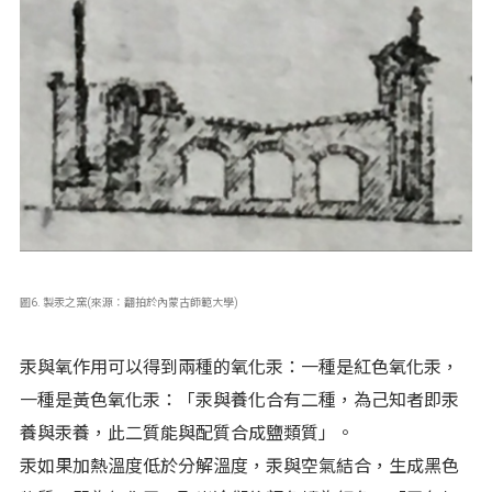
圖6. 製汞之窯(來源：翻拍於內蒙古師範大學)
汞與氧作用可以得到兩種的氧化汞：一種是紅色氧化汞，
一種是黃色氧化汞：「汞與養化合有二種，為己知者即汞
養與汞養，此二質能與配質合成鹽類質」。
汞如果加熱溫度低於分解溫度，汞與空氣結合，生成黑色