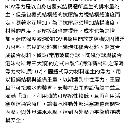
ROV浮力是以自身包覆式結構體所產生的排水量為
主，但是包覆式結構體的抗壓能力視結構體強度而
定。隨著水深增加，為了抗壓必須增加結構強度，
材料的厚度，耐壓等級也需提升，成本也為之增
加。潛航深度較深的ROV則採用開放式結構與固體浮
力材料。常見的材料有化學泡沫複合材料、輕質合
成複合材料、微珠(常用玻璃浮球、陶磁浮球與複合
泡沫材料等三大類)的方式來製作(海洋新材料之深海
浮力材料,民107)。固體式浮力材料產生的浮力，用
以抵銷結構與設備重量，以期達到中性浮力。重要
且不可接觸水的裝置，安裝在密閉的設備艙中並且
灌滿「油」，利用油的可壓縮性較低，且再利用活
塞與連通管原理，讓海水推動外部活塞調整密閉管
內壓力與外界海水水壓，達到內外壓力平衡維持結
構安全。