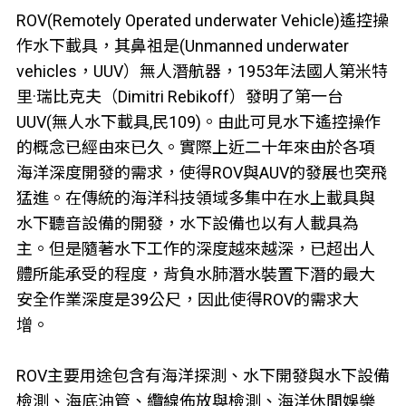
ROV(Remotely Operated underwater Vehicle)遙控操
作水下載具，其鼻祖是(Unmanned underwater
vehicles，UUV）無人潛航器，1953年法國人第米特
里·瑞比克夫（Dimitri Rebikoff）發明了第一台
UUV(無人水下載具,民109)。由此可見水下遙控操作
的概念已經由來已久。實際上近二十年來由於各項
海洋深度開發的需求，使得ROV與AUV的發展也突飛
猛進。在傳統的海洋科技領域多集中在水上載具與
水下聽音設備的開發，水下設備也以有人載具為
主。但是隨著水下工作的深度越來越深，已超出人
體所能承受的程度，背負水肺潛水裝置下潛的最大
安全作業深度是39公尺，因此使得ROV的需求大
增。
ROV主要用途包含有海洋探測、水下開發與水下設備
檢測、海底油管、纜線佈放與檢測、海洋休閒娛樂