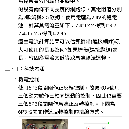
馬達最有效的輸出曲線中。
假設有兩條不同長度的網路線，其電阻值分別
為2歐姆與2.5.歐姆，使用電壓為7.4V的鋰電
池，計算其電流量如下：7.4=I x 2 得到I=3.7
7.4=I x 2.5 得到I=2.96
經由電流計算結果可以估算臍帶(連接纜線)最
大可使用的長度為何?如果臍帶(連接纜線)過
長，會因為電流太低導致馬達無法運轉。
二、T：科技內涵
1.機電控制
使用6P3段開關作正反轉控制，簡易ROV使用
三個動力艙作三軸向運動的控制，因此也需要
三個6P3段開關作馬達正反轉控制。下圖為
6P3段開關作這反轉控制的接線方式。