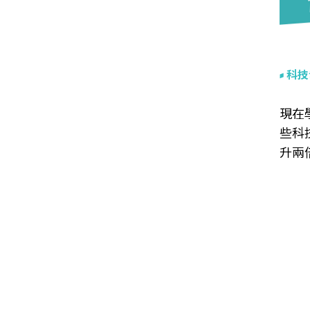
科技
現在
些科
升兩