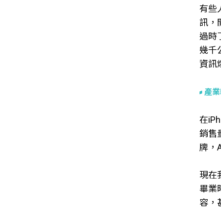
有些
訊，
過時
幾千
資訊
產業
在i
銷售
牌，A
現在
畢業
容，