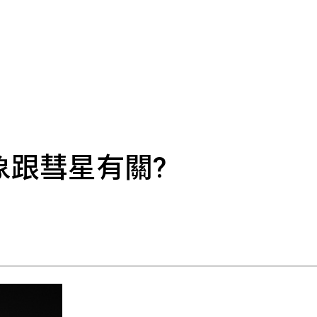
象跟彗星有關?