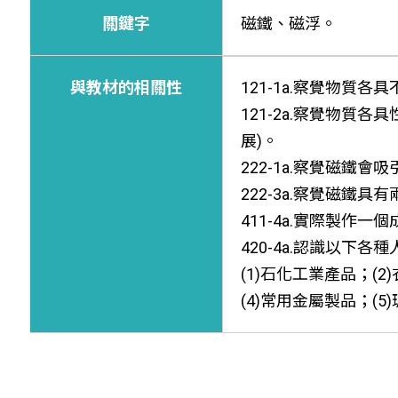
關鍵字
磁鐵、磁浮。
與教材的相關性
121-1a.察覺物質
121-2a.察覺物
展)。
222-1a.察覺磁
222-3a.察覺磁鐵
411-4a.實際製作一
420-4a.認識以
(1)石化工業產品；(2
(4)常用金屬製品；(