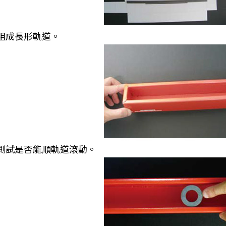
線組成長形軌道。
道測試是否能順軌道滾動。