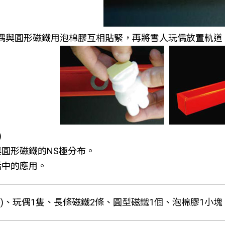
人玩偶與圓形磁鐵用泡棉膠互相貼緊，再將雪人玩偶放置軌
)
與圓形磁鐵的NS極分布。
活中的應用。
件)、玩偶1隻、長條磁鐵2條、圓型磁鐵1個、泡棉膠1小塊