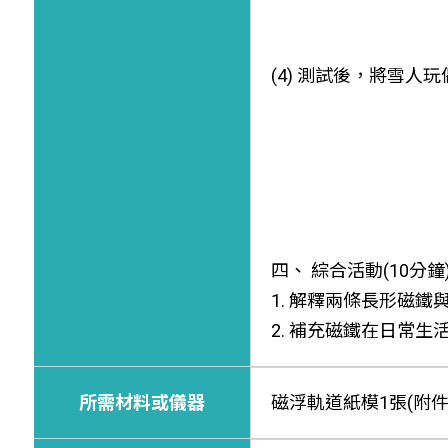
(4) 測試後，將雪
四、 綜合活動(10分鐘
1. 解釋兩條長形磁鐵
2. 補充磁鐵在日常生
所需材料或儀器
磁浮軌道紙模1張(附