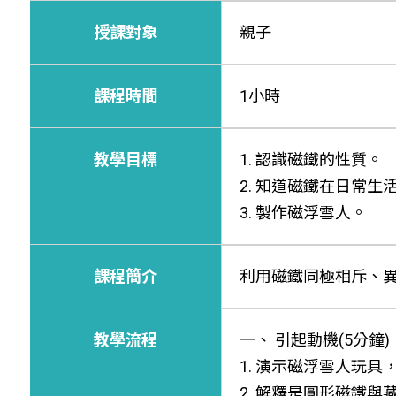
授課對象
親子
課程時間
1小時
教學目標
1. 認識磁鐵的性質。
2. 知道磁鐵在日常生
3. 製作磁浮雪人。
課程簡介
利用磁鐵同極相斥、
教學流程
一、 引起動機(5分鐘)
1. 演示磁浮雪人玩
2. 解釋是圓形磁鐵