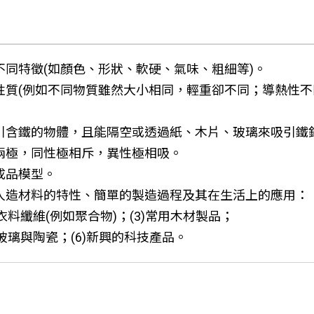
各具不同特徵(如顏色、形狀、軟硬、氣味、粗細等)。
質各具性質(例如不同物質雖然大小相同，輕重卻不同；導熱
鐵會吸引含鐵的物體，且能隔空或透過紙、木片、玻璃來吸引鐵
具有兩極，同性極相斥，異性極相吸。
個成品模型。
下各種人造材料的特性、簡單的製造過程及其在生活上的應用：
)衣料纖維(例如聚合物)；(3)常用木材製品；
5)玻璃與陶瓷；(6)新興的科技產品。