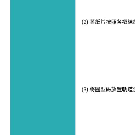
(2) 將紙片按照各褶
(3) 將圓型磁放置軌