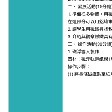
二、 發展活動(15分鐘
1. 準備很多物體，
在這部分可以用鋁罐
2. 讓學生用磁鐵尋
3. 介紹與觀察磁鐵
三、 操作活動(30分鐘
1. 磁浮雪人製作
器材：磁浮軌道紙模1
操作步驟：
(1) 將長條磁鐵貼至