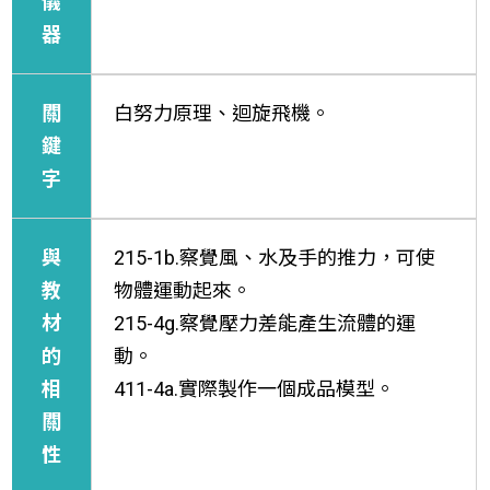
儀
器
關
白努力原理、迴旋飛機。
鍵
字
與
215-1b.察覺風、水及手的推力，可使
教
物體運動起來。
材
215-4g.察覺壓力差能產生流體的運
的
動。
相
411-4a.實際製作一個成品模型。
關
性