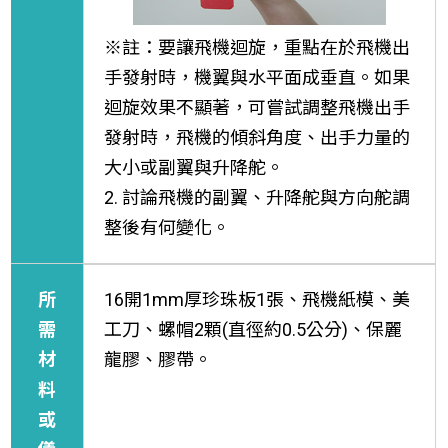
※註：要讓飛機迴旋，重點在於飛機出
手發射時，機翼與水平面成垂直。如果
迴旋效果不顯著，可嘗試調整飛機出手
發射時，飛機的傾斜角度、出手力量的
大小或副翼與升降舵。
2. 討論飛機的副翼、升降舵與方向舵調
整後有何變化。
所
16開1mm厚珍珠板1張、飛機紙模、美
需
工刀、螺帽2顆(直徑約0.5公分)、保麗
材
龍膠、膠帶。
料
或