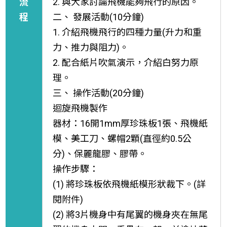
流
2. 與大家討論飛機能夠飛行的原因。
程
二、 發展活動(10分鐘)
1. 介紹飛機飛行的四種力量(升力和重
力、推力與阻力)。
2. 配合紙片吹氣演示，介紹白努力原
理。
三、 操作活動(20分鐘)
迴旋飛機製作
器材：16開1mm厚珍珠板1張、飛機紙
模、美工刀、螺帽2顆(直徑約0.5公
分)、保麗龍膠、膠帶。
操作步驟：
(1) 將珍珠板依飛機紙模形狀裁下。(詳
閱附件)
(2) 將3片機身中有尾翼的機身夾在無尾