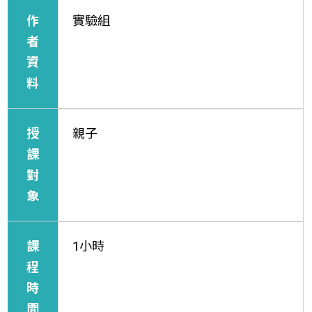
作
實驗組
者
資
料
授
親子
課
對
象
課
1小時
程
時
間