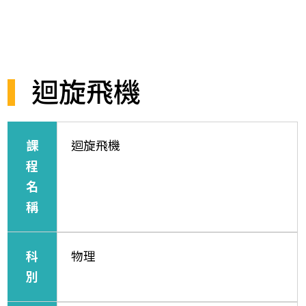
迴旋飛機
課
迴旋飛機
程
名
稱
科
物理
別